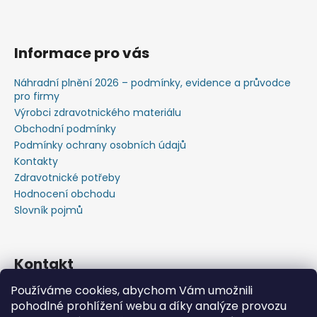
Informace pro vás
Náhradní plnění 2026 – podmínky, evidence a průvodce
pro firmy
Výrobci zdravotnického materiálu
Obchodní podmínky
Podmínky ochrany osobních údajů
Kontakty
Zdravotnické potřeby
Hodnocení obchodu
Slovník pojmů
Kontakt
Používáme cookies, abychom Vám umožnili
+420603583759 ,+420734720049
pohodlné prohlížení webu a díky analýze provozu
https://www.facebook.com/profile.php?id=615793934