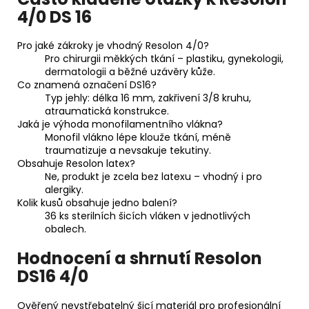
4/0 DS 16
Pro jaké zákroky je vhodný Resolon 4/0?
Pro chirurgii měkkých tkání – plastiku, gynekologii,
dermatologii a běžné uzávěry kůže.
Co znamená označení DS16?
Typ jehly: délka 16 mm, zakřivení 3/8 kruhu,
atraumatická konstrukce.
Jaká je výhoda monofilamentního vlákna?
Monofil vlákno lépe klouže tkání, méně
traumatizuje a nevsakuje tekutiny.
Obsahuje Resolon latex?
Ne, produkt je zcela bez latexu – vhodný i pro
alergiky.
Kolik kusů obsahuje jedno balení?
36 ks sterilních šicích vláken v jednotlivých
obalech.
Hodnocení a shrnutí Resolon
DS16 4/0
Ověřený nevstřebatelný šicí materiál pro profesionální