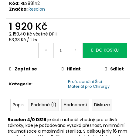
č
Kód:
RES88142
u
Značka:
Resolon
j
e
1 920 Kč
m
e
2 150,40 Kč včetně DPH
Měrná
53,33 Kč / 1 ks
cena:
DO KOŠÍKU
Zeptat se
Hlídat
Sdílet
Profesionální Šicí
Kategorie
:
Materiál pro Chirurgy
Popis
Podobné (1)
Hodnocení
Diskuze
Resolon 4/0 DS16
je šicí materiál vhodný pro citlivé
zákroky, kde je požadována vysoká přesnost, minimální
traumatizace a maximální sterilita. S délkou jehly 16 mm