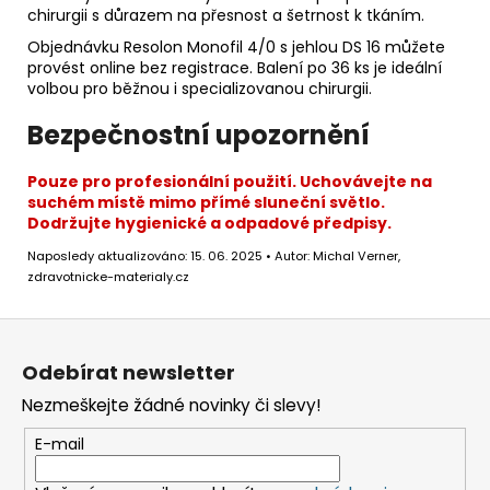
chirurgii s důrazem na přesnost a šetrnost k tkáním.
Objednávku Resolon Monofil 4/0 s jehlou DS 16 můžete
provést online bez registrace. Balení po 36 ks je ideální
volbou pro běžnou i specializovanou chirurgii.
Bezpečnostní upozornění
Pouze pro profesionální použití. Uchovávejte na
suchém místě mimo přímé sluneční světlo.
Dodržujte hygienické a odpadové předpisy.
Naposledy aktualizováno: 15. 06. 2025 • Autor: Michal Verner,
zdravotnicke-materialy.cz
Z
á
Odebírat newsletter
p
Nezmeškejte žádné novinky či slevy!
a
t
E-mail
í