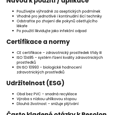
Návod k použití / aplikace
Používejte výhradně za aseptických podmínek
Vhodné pro jednotlivé i kontinuální šicí techniky
Odstraňte po zhojení dle pokynů ošetřujícího
lékaře
Po použití likvidujte jako infekční odpad
Certifikace a normy
CE certifikace – zdravotnický prostředek třídy III
ISO 13485 – systém řízení kvality zdravotnických
prostředků
EN ISO 10993 – biologické hodnocení
zdravotnických prostředků
Udržitelnost (ESG)
Obal bez PVC – snadná recyklace
Výroba s nízkou uhlíkovou stopou
Dlouhá životnost – snižuje plýtvání
Často kladené otázky k Resolon