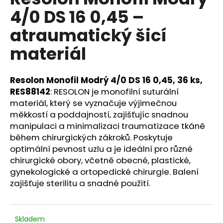
je
a
4/0 DS 16 0,45 –
0,0
z
j
atraumatický šicí
5
í
hvězdiček.
materiál
t
?
Resolon Monofil Modrý 4/0 DS 16 0,45, 36 ks,
RES88142
: RESOLON je monofilní suturální
materiál, který se vyznačuje výjimečnou
měkkostí a poddajností, zajišťujíc snadnou
HLEDAT
manipulaci a minimalizaci traumatizace tkáně
během chirurgických zákroků. Poskytuje
optimální pevnost uzlu a je ideální pro různé
D
chirurgické obory, včetně obecné, plastické,
o
gynekologické a ortopedické chirurgie. Balení
p
zajišťuje sterilitu a snadné použití.
o
r
u
Skladem