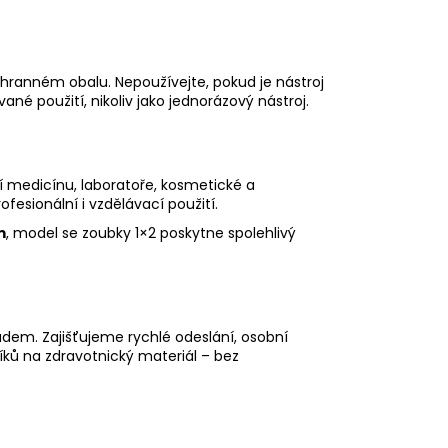
chranném obalu. Nepoužívejte, pokud je nástroj
 použití, nikoliv jako jednorázový nástroj.
í medicínu, laboratoře, kosmetické a
fesionální i vzdělávací použití.
m
, model se zoubky 1×2 poskytne spolehlivý
adem. Zajišťujeme rychlé odeslání, osobní
íků na zdravotnický materiál – bez