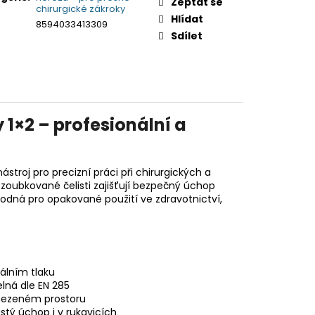
Zeptat se
chirurgické zákroky
Hlídat
8594033413309
Sdílet
 1×2 – profesionální a
ástroj pro precizní práci při chirurgických a
 zoubkované čelisti zajišťují bezpečný úchop
vhodná pro opakované použití ve zdravotnictví,
álním tlaku
elná dle EN 285
mezeném prostoru
istý úchop i v rukavicích