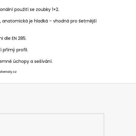
onální použití se zoubky 1×2.
, anatomická je hladká – vhodná pro šetrnější
i dle EN 285.
 přímý profil.
 jemné úchopy a sešívání.
terialy.cz