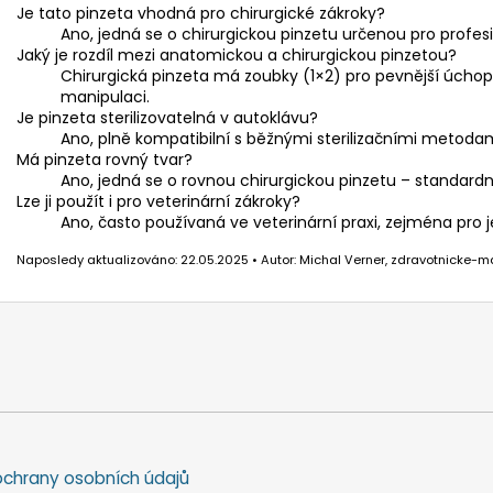
Je tato pinzeta vhodná pro chirurgické zákroky?
Ano, jedná se o chirurgickou pinzetu určenou pro profesi
Jaký je rozdíl mezi anatomickou a chirurgickou pinzetou?
Chirurgická pinzeta má zoubky (1×2) pro pevnější úchop
manipulaci.
Je pinzeta sterilizovatelná v autoklávu?
Ano, plně kompatibilní s běžnými sterilizačními metodam
Má pinzeta rovný tvar?
Ano, jedná se o rovnou chirurgickou pinzetu – standardní
Lze ji použít i pro veterinární zákroky?
Ano, často používaná ve veterinární praxi, zejména pro
Naposledy aktualizováno: 22.05.2025 • Autor: Michal Verner, zdravotnicke-ma
chrany osobních údajů