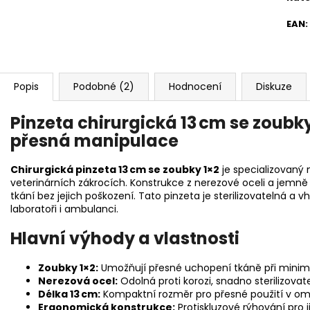
EAN
:
Popis
Podobné (2)
Hodnocení
Diskuze
Pinzeta chirurgická 13 cm se zoubky
přesná manipulace
Chirurgická pinzeta 13 cm se zoubky 1×2
je specializovaný n
veterinárních zákrocích. Konstrukce z nerezové oceli a jemně
tkání bez jejich poškození. Tato pinzeta je sterilizovatelná a 
laboratoři i ambulanci.
Hlavní výhody a vlastnosti
Zoubky 1×2:
Umožňují přesné uchopení tkáně při minim
Nerezová ocel:
Odolná proti korozi, snadno sterilizovat
Délka 13 cm:
Kompaktní rozměr pro přesné použití v o
Ergonomická konstrukce:
Protiskluzové rýhování pro j