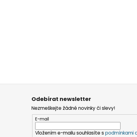
Z
á
Odebírat newsletter
p
Nezmeškejte žádné novinky či slevy!
a
t
E-mail
í
Vložením e-mailu souhlasíte s
podmínkami o