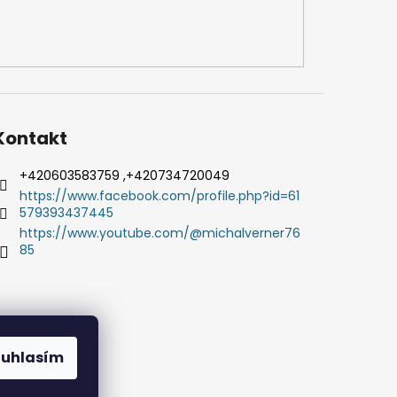
Kontakt
+420603583759 ,+420734720049
https://www.facebook.com/profile.php?id=61
579393437445
https://www.youtube.com/@michalverner76
85
ouhlasím