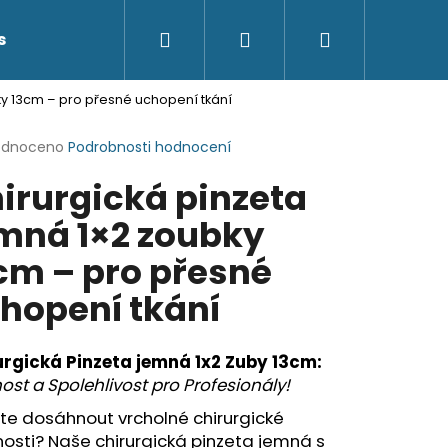
Hledat
Přihlášení
Nákupní
s
Kontakty
ky 13cm – pro přesné uchopení tkání
košík
rné
odnoceno
Podrobnosti hodnocení
cení
irurgická pinzeta
ktu
mná 1×2 zoubky
cm – pro přesné
ček.
hopení tkání
urgická Pinzeta jemná 1x2 Zuby 13cm:
ost a Spolehlivost pro Profesionály!
‍
te dosáhnout vrcholné chirurgické
osti? Naše chirurgická pinzeta jemná s