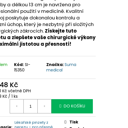
uby a délkou 13 cm je navržena pro
sionální použití v medicíně. Kvalitní
oj poskytuje dokonalou kontrolu a
zní úchop, který je nezbytný při složitých
rgických zákrocích.
Získejte tuto
etu a zlepšete vaše chirurgické výkony
ximální jistotou a přesností!
adem
Kód:
SI-
Značka:
Suma
15350
medical
,48 Kč
0 Kč včetně DPH
ná
 Kč / 1 ks
:
DO KOŠÍKU
Tisk
Lékařské pinzety z
gorie
:
nerezu – pro přesné