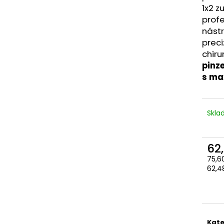
1x2 z
profe
nástr
preci
chiru
pinz
s ma
Skl
62
75,6
Měr
62,48
cena
Kate