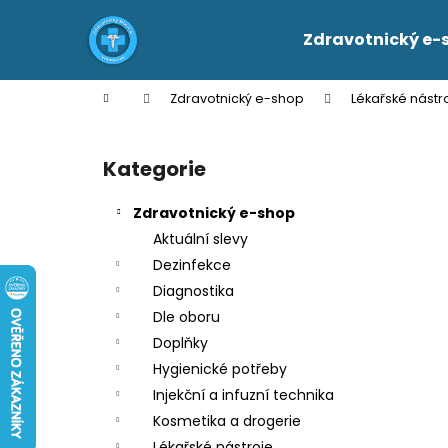
K
Přejít
na
o
Zdravotnický e-
obsah
Zpět
Zpět
š
do
do
í
Domů
Zdravotnický e-shop
Lékařské nástr
k
obchodu
obchodu
P
o
Kategorie
Přeskočit
s
kategorie
t
Zdravotnický e-shop
r
Aktuální slevy
a
Dezinfekce
n
Diagnostika
n
Dle oboru
í
Doplňky
p
Hygienické potřeby
a
Injekční a infuzní technika
n
Kosmetika a drogerie
e
Lékařské nástroje