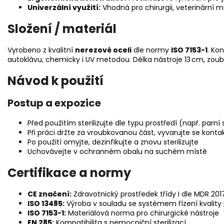
Univerzální využití:
Vhodná pro chirurgii, veterinární m
Složení / materiál
Vyrobeno z kvalitní
nerezové oceli
dle normy
ISO 7153-1
. Ko
autoklávu, chemicky i UV metodou. Délka nástroje 13 cm, zoubk
Návod k použití
Postup a expozice
Před použitím sterilizujte dle typu prostředí (např. parní 
Při práci držte za vroubkovanou část, vyvarujte se konta
Po použití omyjte, dezinfikujte a znovu sterilizujte
Uchovávejte v ochranném obalu na suchém místě
Certifikace a normy
CE značení:
Zdravotnický prostředek třídy I dle MDR 20
ISO 13485:
Výroba v souladu se systémem řízení kvality 
ISO 7153-1:
Materiálová norma pro chirurgické nástroje
EN 285:
Kompatibilita s nemocniční sterilizací