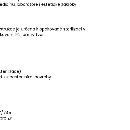
edicínu, laboratoře i estetické zákroky
nstrukce je určena k opakované sterilizaci v
ování 1×2, přímý tvar.
sterilizace)
ktu s nesterilními povrchy
17/745
pro ZP