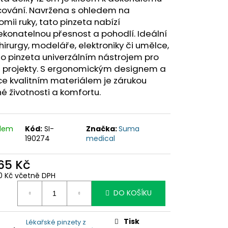
cování. Navržena s ohledem na
mii ruky, tato pinzeta nabízí
konatelnou přesnost a pohodlí. Ideální
hirurgy, modeláře, elektroniky či umělce,
to pinzeta univerzálním nástrojem pro
é projekty. S ergonomickým designem a
e kvalitním materiálem je zárukou
é životnosti a komfortu.
adem
Kód:
SI-
Značka:
Suma
190274
medical
,65 Kč
0 Kč včetně DPH
ná
DO KOŠÍKU
:
Tisk
Lékařské pinzety z