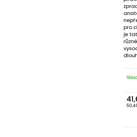
zpra
anato
nepře
pro c
je ta
různ
vysoc
dlouh
Skl
41
50,4
Měr
cena