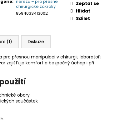
gorie
:
nerezu – pro přesné
Zeptat se
chirurgické zákroky
Hlídat
8594033413002
Sdílet
ní (1)
Diskuze
 pro přesnou manipulaci v chirurgii, laboratoři,
var zajišťuje komfort a bezpečný úchop i při
použití
echnické obory
nických součástek
ch