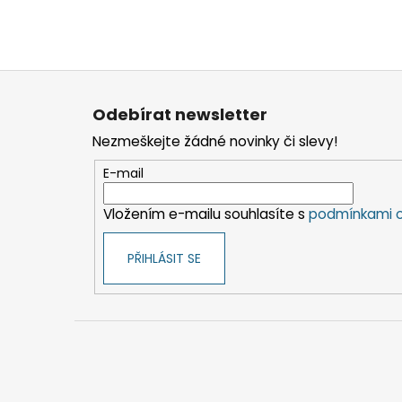
Z
á
Odebírat newsletter
p
Nezmeškejte žádné novinky či slevy!
a
t
E-mail
í
Vložením e-mailu souhlasíte s
podmínkami o
PŘIHLÁSIT SE