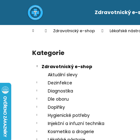
K
Přejít
na
o
Zdravotnický e-
obsah
Zpět
Zpět
š
do
do
í
Domů
Zdravotnický e-shop
Lékařské nástr
k
obchodu
obchodu
P
o
Kategorie
Přeskočit
s
kategorie
t
Zdravotnický e-shop
r
Aktuální slevy
a
Dezinfekce
n
Diagnostika
n
Dle oboru
í
Doplňky
p
Hygienické potřeby
a
Injekční a infuzní technika
n
Kosmetika a drogerie
e
Lékařské nástroje