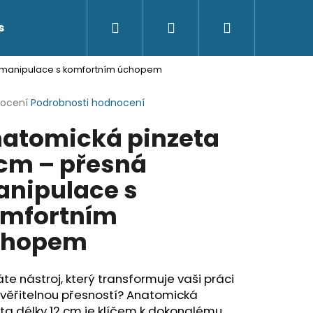
Hledat
Přihlášení
Nákupní
s
Kontakty
á manipulace s komfortním úchopem
košík
rné
nocení
Podrobnosti hodnocení
cení
atomická pinzeta
ktu
 cm – přesná
nipulace s
ček.
mfortním
chopem
te nástroj, který transformuje vaši práci
uvěřitelnou přesností? Anatomická
ta délky 12 cm je klíčem k dokonalému