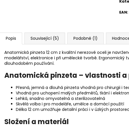
Kate
EAN
:
Popis
Související (5)
Podobné (1)
Hodnoce
Anatomická pinzeta 12 cm z kvalitní nerezové oceli je navržena
modelářství, elektronice i při umělecké tvorbě. Ergonomický t
dlouhodobém používání.
Anatomická pinzeta – vlastnosti a 
Přesná, jemná a dlouhá pinzeta vhodná pro chirurgii i t
Vhodná pro uchopení malých předmětů, tkání i elektro
Lehká, snadno omyvatelná a sterilizovatelná
Skvělá volba i pro modeláře, umělce a domácí použití
Délka 12 cm umožňuje detailní práci i v úzkých prostore
Složení a materiál