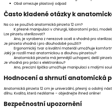
Obal omezuje plastový odpad
Často kladené otázky k anatomické
Na co se používá anatomická pinzeta 12 cm?
K přesné manipulaci v chirurgii, laboratorní práci, model
Lze pinzetu sterilizovat?
Ano, je vyrobena z nerezové oceli a vhodná pro sterilizac
Je pinzeta vhodná i pro dlouhodobé použití?
Ergonomický tvar a kvalitní materiál umožňuje komfortn
Jaký je rozdíl mezi anatomickou a dlouhou pinzetou?
Anatomická pinzeta má jemnější uchopení, delší pinzeta
Je vhodná pro práci s elektronikou?
Ano, precizní špička umožňuje manipulaci s malými sou
Hodnocení a shrnutí anatomická p
Anatomická pinzeta 12 cm je univerzální, přesný a odolný nástr
dílnu. Kvalita, která nezklame – objednejte ihned online!
Bezpečnostní upozornění