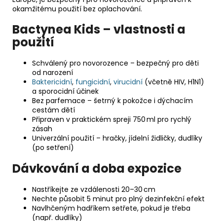
okamžitému použití bez oplachování.
Bactynea Kids – vlastnosti a
použití
Schválený pro novorozence – bezpečný pro děti
od narození
Baktericidní
,
fungicidní
,
virucidní
(včetně HIV, H1N1)
a sporocidní účinek
Bez parfemace – šetrný k pokožce i dýchacím
cestám dětí
Připraven v praktickém spreji 750 ml pro rychlý
zásah
Univerzální použití – hračky, jídelní židličky, dudlíky
(po setření)
Dávkování a doba expozice
Nastříkejte ze vzdálenosti 20–30 cm
Nechte působit 5 minut pro plný dezinfekční efekt
Navlhčeným hadříkem setřete, pokud je třeba
(např. dudlíky)