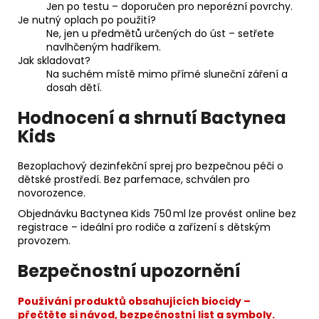
Jen po testu – doporučen pro neporézní povrchy.
Je nutný oplach po použití?
Ne, jen u předmětů určených do úst – setřete
navlhčeným hadříkem.
Jak skladovat?
Na suchém místě mimo přímé sluneční záření a
dosah dětí.
Hodnocení a shrnutí Bactynea
Kids
Bezoplachový dezinfekční sprej pro bezpečnou péči o
dětské prostředí. Bez parfemace, schválen pro
novorozence.
Objednávku Bactynea Kids 750 ml lze provést online bez
registrace – ideální pro rodiče a zařízení s dětským
provozem.
Bezpečnostní upozornění
Používání produktů obsahujících biocidy –
přečtěte si návod, bezpečnostní list a symboly.