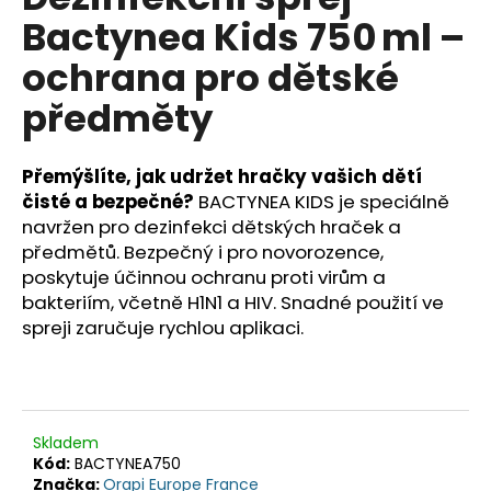
je
a
Bactynea Kids 750 ml –
0,0
z
j
ochrana pro dětské
5
í
hvězdiček.
předměty
t
?
Přemýšlíte, jak udržet hračky vašich dětí
čisté a bezpečné?
BACTYNEA KIDS je speciálně
navržen pro dezinfekci dětských hraček a
předmětů. Bezpečný i pro novorozence,
HLEDAT
poskytuje účinnou ochranu proti virům a
bakteriím, včetně H1N1 a HIV. Snadné použití ve
spreji zaručuje rychlou aplikaci.
D
o
p
o
r
Skladem
Kód:
BACTYNEA750
u
Značka:
Orapi Europe France