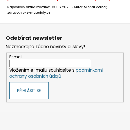
Naposledy aktualizováno: 08. 06. 2025 • Autor: Michal Verner,
zdravotnicke-materialy.cz
Z
á
Odebírat newsletter
p
Nezmeškejte žádné novinky či slevy!
a
t
E-mail
í
Vložením e-mailu souhlasíte s
podmínkami
ochrany osobních údajů
PŘIHLÁSIT SE