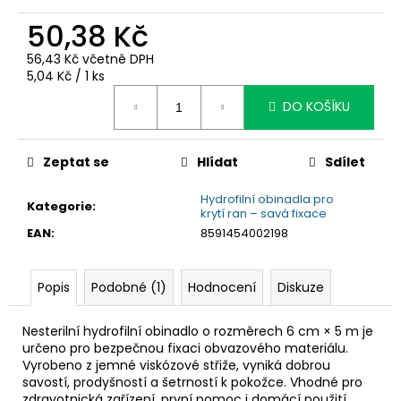
č
u
50,38 Kč
j
e
56,43 Kč včetně DPH
Měrná
5,04 Kč / 1 ks
m
cena:
e
DO KOŠÍKU
Zeptat se
Hlídat
Sdílet
Hydrofilní obinadla pro
Kategorie
:
krytí ran – savá fixace
EAN
:
8591454002198
Popis
Podobné (1)
Hodnocení
Diskuze
Nesterilní hydrofilní obinadlo o rozměrech 6 cm × 5 m je
určeno pro bezpečnou fixaci obvazového materiálu.
Vyrobeno z jemné viskózové střiže, vyniká dobrou
savostí, prodyšností a šetrností k pokožce. Vhodné pro
zdravotnická zařízení, první pomoc i domácí použití.