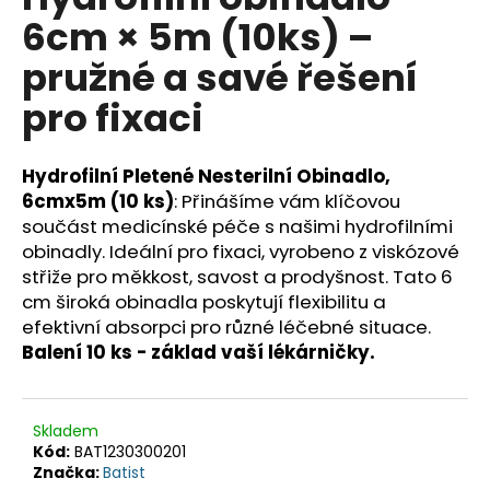
je
a
6cm × 5m (10ks) –
0,0
z
j
pružné a savé řešení
5
í
hvězdiček.
pro fixaci
t
?
Hydrofilní Pletené Nesterilní Obinadlo,
6cmx5m (10 ks)
: Přinášíme vám klíčovou
součást medicínské péče s našimi hydrofilními
obinadly. Ideální pro fixaci, vyrobeno z viskózové
HLEDAT
střiže pro měkkost, savost a prodyšnost. Tato 6
cm široká obinadla poskytují flexibilitu a
efektivní absorpci pro různé léčebné situace.
D
Balení 10 ks - základ vaší lékárničky.
o
p
o
Skladem
r
Kód:
BAT1230300201
u
Značka:
Batist