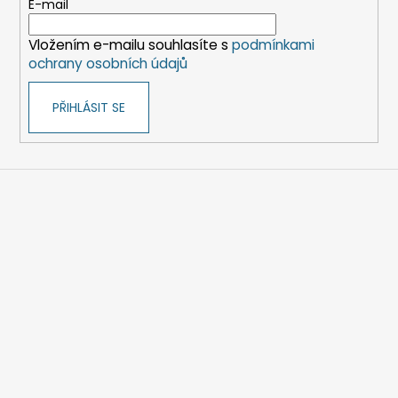
t
E-mail
í
Vložením e-mailu souhlasíte s
podmínkami
ochrany osobních údajů
PŘIHLÁSIT SE