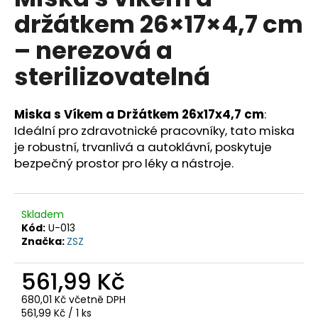
je
a
držátkem 26×17×4,7 cm
0,0
z
j
– nerezová a
5
í
hvězdiček.
sterilizovatelná
t
?
Miska s Víkem a Držátkem 26x17x4,7 cm
:
Ideální pro zdravotnické pracovníky, tato miska
je robustní, trvanlivá a autoklávní, poskytuje
bezpečný prostor pro léky a nástroje.
HLEDAT
Skladem
D
Kód:
U-013
o
Značka:
ZSZ
p
o
561,99 Kč
r
680,01 Kč včetně DPH
u
Měrná
561,99 Kč / 1 ks