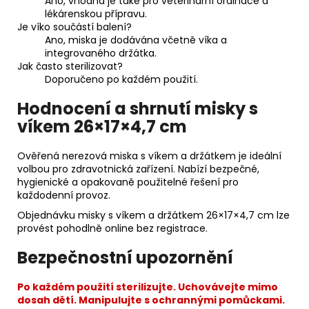
Ano, vhodná je také pro veterinární ordinace a
lékárenskou přípravu.
Je víko součástí balení?
Ano, miska je dodávána včetně víka a
integrovaného držátka.
Jak často sterilizovat?
Doporučeno po každém použití.
Hodnocení a shrnutí misky s
víkem 26×17×4,7 cm
Ověřená nerezová miska s víkem a držátkem je ideální
volbou pro zdravotnická zařízení. Nabízí bezpečné,
hygienické a opakovaně použitelné řešení pro
každodenní provoz.
Objednávku misky s víkem a držátkem 26×17×4,7 cm lze
provést pohodlně online bez registrace.
Bezpečnostní upozornění
Po každém použití sterilizujte. Uchovávejte mimo
dosah dětí. Manipulujte s ochrannými pomůckami.