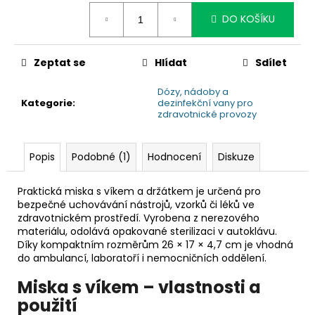
č
cena:
u
DO KOŠÍKU
j
e
m
Zeptat se
Hlídat
Sdílet
e
Dózy, nádoby a
Kategorie
:
dezinfekční vany pro
zdravotnické provozy
Popis
Podobné (1)
Hodnocení
Diskuze
Praktická miska s víkem a držátkem je určená pro
bezpečné uchovávání nástrojů, vzorků či léků ve
zdravotnickém prostředí. Vyrobena z nerezového
materiálu, odolává opakované sterilizaci v autoklávu.
Díky kompaktním rozměrům 26 × 17 × 4,7 cm je vhodná
do ambulancí, laboratoří i nemocničních oddělení.
Miska s víkem – vlastnosti a
použití