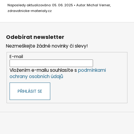
Naposledy aktualizováno: 05. 06. 2025 • Autor: Michal Verner,
zdravotnicke-materialy.cz
Z
á
Odebírat newsletter
p
Nezmeškejte žádné novinky či slevy!
a
t
E-mail
í
Vložením e-mailu souhlasíte s
podmínkami
ochrany osobních údajů
PŘIHLÁSIT SE