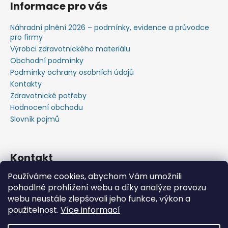
Informace pro vás
Náhradní plnění 2026 – podmínky, evidence a průvodce
pro firmy
Výrobci zdravotnického materiálu
Obchodní podmínky
Podmínky ochrany osobních údajů
Kontakty
Zdravotnické potřeby
Hodnocení obchodu
Slovník pojmů
Kontakt
Používáme cookies, abychom Vám umožnili
+420603583759 ,+420734720049
pohodlné prohlížení webu a díky analýze provozu
https://www.facebook.com/profile.php?id=615793934
webu neustále zlepšovali jeho funkce, výkon a
37445
použitelnost.
Více informací
https://www.youtube.com/@michalverner7685