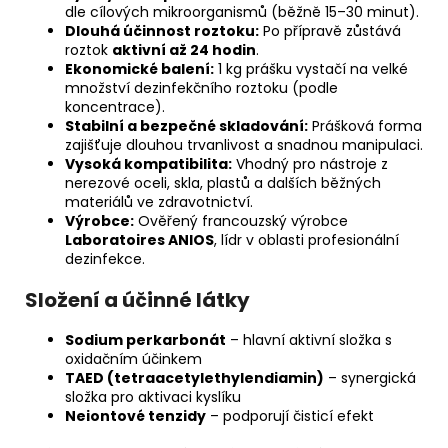
dle cílových mikroorganismů (běžně 15–30 minut).
Dlouhá účinnost roztoku:
Po přípravě zůstává
roztok
aktivní až 24 hodin
.
Ekonomické balení:
1 kg prášku vystačí na velké
množství dezinfekčního roztoku (podle
koncentrace).
Stabilní a bezpečné skladování:
Prášková forma
zajišťuje dlouhou trvanlivost a snadnou manipulaci.
Vysoká kompatibilita:
Vhodný pro nástroje z
nerezové oceli, skla, plastů a dalších běžných
materiálů ve zdravotnictví.
Výrobce:
Ověřený francouzský výrobce
Laboratoires ANIOS
, lídr v oblasti profesionální
dezinfekce.
Složení a účinné látky
Sodium perkarbonát
– hlavní aktivní složka s
oxidačním účinkem
TAED (tetraacetylethylendiamin)
– synergická
složka pro aktivaci kyslíku
Neiontové tenzidy
– podporují čisticí efekt