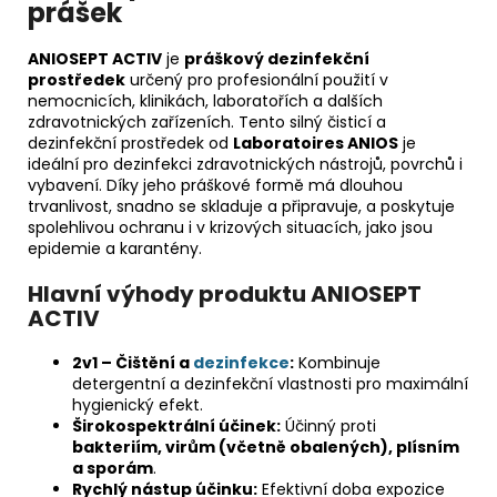
prášek
ANIOSEPT ACTIV
je
práškový dezinfekční
prostředek
určený pro profesionální použití v
nemocnicích, klinikách, laboratořích a dalších
zdravotnických zařízeních. Tento silný čisticí a
dezinfekční prostředek od
Laboratoires ANIOS
je
ideální pro dezinfekci zdravotnických nástrojů, povrchů i
vybavení. Díky jeho práškové formě má dlouhou
trvanlivost, snadno se skladuje a připravuje, a poskytuje
spolehlivou ochranu i v krizových situacích, jako jsou
epidemie a karantény.
Hlavní výhody produktu ANIOSEPT
ACTIV
2v1 – Čištění a
dezinfekce
:
Kombinuje
detergentní a dezinfekční vlastnosti pro maximální
hygienický efekt.
Širokospektrální účinek:
Účinný proti
bakteriím, virům (včetně obalených), plísním
a sporám
.
Rychlý nástup účinku:
Efektivní doba expozice