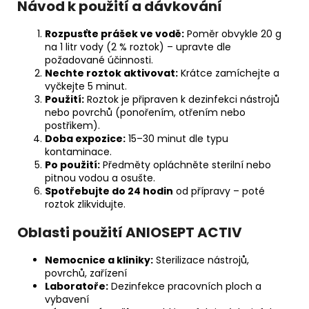
Návod k použití a dávkování
Rozpusťte prášek ve vodě:
Poměr obvykle 20 g
na 1 litr vody (2 % roztok) – upravte dle
požadované účinnosti.
Nechte roztok aktivovat:
Krátce zamíchejte a
vyčkejte 5 minut.
Použití:
Roztok je připraven k dezinfekci nástrojů
nebo povrchů (ponořením, otřením nebo
postřikem).
Doba expozice:
15–30 minut dle typu
kontaminace.
Po použití:
Předměty opláchněte sterilní nebo
pitnou vodou a osušte.
Spotřebujte do 24 hodin
od přípravy – poté
roztok zlikvidujte.
Oblasti použití ANIOSEPT ACTIV
Nemocnice a kliniky:
Sterilizace nástrojů,
povrchů, zařízení
Laboratoře:
Dezinfekce pracovních ploch a
vybavení