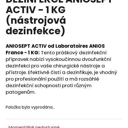
je
a
ACTIV - 1 KG
0,0
z
j
(nástrojová
5
í
hvězdiček.
dezinfekce)
t
?
ANIOSEPT ACTIV od Laboratoires ANIOS
France - 1 KG:
Tento práškový dezinfekční
přípravek nabízí vysokoučinnou dvoufunkční
dezinfekci pro vaše chirurgické nástroje a
HLEDAT
přístroje. Efektivně čistí a dezinfikuje, je vhodný
pro profesionální použití a má rozsáhlé
dezinfekční schopnosti proti různým
D
patogenům.
o
p
Položka byla vyprodána…
o
r
u
Momentálně nedostupné