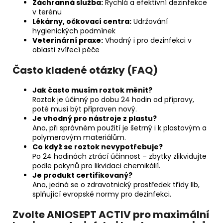
Záchranná služba:
Rychlá a efektivní dezinfekce
v terénu
Lékárny, očkovací centra:
Udržování
hygienických podmínek
Veterinární praxe:
Vhodný i pro dezinfekci v
oblasti zvířecí péče
Často kladené otázky (FAQ)
Jak často musím roztok měnit?
Roztok je účinný po dobu 24 hodin od přípravy,
poté musí být připraven nový.
Je vhodný pro nástroje z plastu?
Ano, při správném použití je šetrný i k plastovým a
polymerovým materiálům.
Co když se roztok nevypotřebuje?
Po 24 hodinách ztrácí účinnost – zbytky zlikvidujte
podle pokynů pro likvidaci chemikálií.
Je produkt certifikovaný?
Ano, jedná se o zdravotnický prostředek třídy IIb,
splňující evropské normy pro dezinfekci.
Zvolte ANIOSEPT ACTIV pro maximální