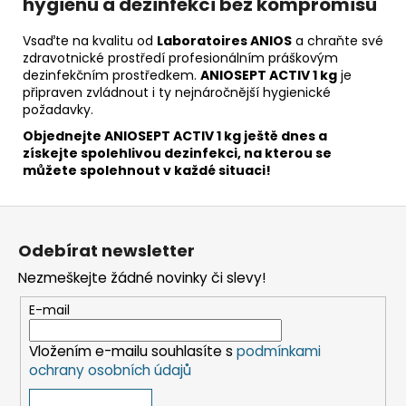
hygienu a dezinfekci bez kompromisů
Vsaďte na kvalitu od
Laboratoires ANIOS
a chraňte své
zdravotnické prostředí profesionálním práškovým
dezinfekčním prostředkem.
ANIOSEPT ACTIV 1 kg
je
připraven zvládnout i ty nejnáročnější hygienické
požadavky.
Objednejte ANIOSEPT ACTIV 1 kg ještě dnes a
získejte spolehlivou dezinfekci, na kterou se
můžete spolehnout v každé situaci!
Z
á
Odebírat newsletter
p
Nezmeškejte žádné novinky či slevy!
a
t
E-mail
í
Vložením e-mailu souhlasíte s
podmínkami
ochrany osobních údajů