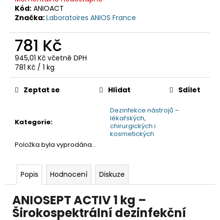
č
Kód:
ANIOACT
u
Značka:
Laboratoires ANIOS France
j
e
781 Kč
m
e
945,01 Kč včetně DPH
Měrná
781 Kč / 1 kg
cena:
Zeptat se
Hlídat
Sdílet
Dezinfekce nástrojů –
lékařských,
Kategorie
:
chirurgických i
kosmetických
Položka byla vyprodána…
Popis
Hodnocení
Diskuze
ANIOSEPT ACTIV 1 kg –
Širokospektrální dezinfekční