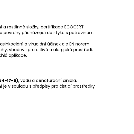
í a rostlinné složky, certifikace ECOCERT.
 povrchy přicházející do styku s potravinami
vasinkocidní a virucidní účinek dle EN norem.
, vhodný i pro citlivá a alergická prostředí.
chlá aplikace.
64-17-5)
, vodu a denaturační činidla.
 je v souladu s předpisy pro čisticí prostředky