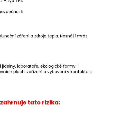
12 – typ TP4
bezpečnosti
uneční záření a zdroje tepla. Nesnáší mráz.
jídelny, laboratoře, ekologické farmy i
vních ploch, zařízení a vybavení v kontaktu s
zahrnuje tato rizika: