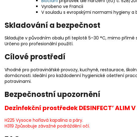
Biocidní
přípravek dle nařízení (EU) č. 528/20
Vyrobeno ve Francii
V souladu s evropskými normami hygieny a 
Skladování a bezpečnost
Skladujte v původním obalu při teplotě 5–30 °C, mimo přímé sl
Určeno pro profesionální použití.
Cílové prostředí
Vhodné pro potravinářské provozy, kuchyně, restaurace, školní 
domácnosti. Ideální pro každodenní hygienické ošetření praco
potravinami.
Bezpečnostní upozornění
Dezinfekční prostředek DESINFECT’ ALIM V 
H225 Vysoce hořlavá kapalina a páry.
H319 Způsobuje závažné podráždění očí.