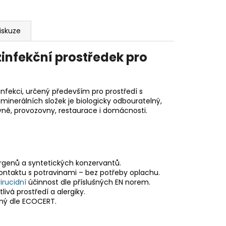
iskuze
infekční prostředek pro
nfekci, určený především pro prostředí s
minerálních složek je biologicky odbouratelný,
yně, provozovny, restaurace i domácnosti.
ergenů a syntetických konzervantů.
ontaktu s potravinami – bez potřeby oplachu.
irucidní
účinnost dle příslušných EN norem.
vá prostředí a alergiky.
aný dle ECOCERT.