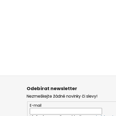
Z
á
Odebírat newsletter
p
Nezmeškejte žádné novinky či slevy!
a
t
E-mail
í