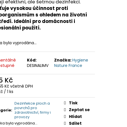
jí efektivní, ale šetrnou dezinfekci.
šťuje vysokou účinnost proti
oorganismům s ohledem na životní
tředí. Ideální pro domácnosti i
sionální použití.
ka byla vyprodána…
entálně
Kód:
Značka:
Hygiene
stupné
DESINALIMV
Nature France
5 Kč
55 Kč včetně DPH
ná
č / 1 ks
:
Tisk
Dezinfekce ploch a
povrchů pro
Zeptat se
gorie
:
zdravotnictví, firmy i
Hlídat
provozy
žka byla vyprodána…
Sdílet