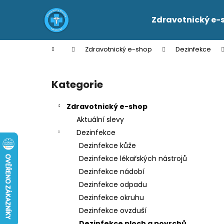
K
Přejít
na
o
Zdravotnický e-
obsah
Zpět
Zpět
š
do
do
í
Domů
Zdravotnický e-shop
Dezinfekce
k
obchodu
obchodu
P
o
Kategorie
Přeskočit
s
kategorie
t
Zdravotnický e-shop
r
Aktuální slevy
a
Dezinfekce
n
Dezinfekce kůže
n
Dezinfekce lékařských nástrojů
í
Dezinfekce nádobí
p
Dezinfekce odpadu
a
Dezinfekce okruhu
n
Dezinfekce ovzduší
e
Dezinfekce ploch a povrchů