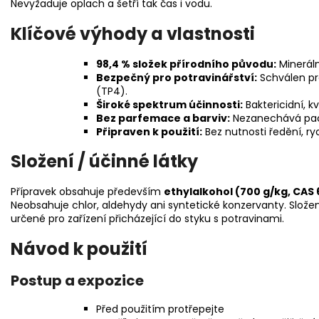
Nevyžaduje oplach a šetří tak čas i vodu.
Klíčové výhody a vlastnosti
98,4 % složek přírodního původu:
Mineráln
Bezpečný pro potravinářství:
Schválen pro
(TP4).
Široké spektrum účinnosti:
Baktericidní, k
Bez parfemace a barviv:
Nezanechává pachy
Připraven k použití:
Bez nutnosti ředění, ry
Složení / účinné látky
Přípravek obsahuje především
ethylalkohol (700 g/kg, CAS 
Neobsahuje chlor, aldehydy ani syntetické konzervanty. Složení
určené pro zařízení přicházející do styku s potravinami.
Návod k použití
Postup a expozice
Před použitím protřepejte