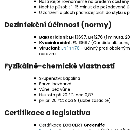
Nastříkejte rovnoměrně na předem očištěný
Nechte působit 1–15 minut dle požadované ú
U zařízení a ploch přicházejících do styku s
Dezinfekční účinnost (normy)
Baktericidní:
EN 13697, EN 1276 (1 minuta, 2
Kvasinkocidní:
EN 13697 (Candida albicans,
Virucidní:
EN 14476
– účinný proti obaleným
noroviru
Fyzikálně-chemické vlastnosti
Skupenství: kapalina
Barva: bezbarvá
Vůně: bez vůně
Hustota při 20 °C: cca 0,87
pH při 20 °C: cca 9 (slabě zásadité)
Certifikace a legislativa
Certifikace
ECOCERT Greenlife