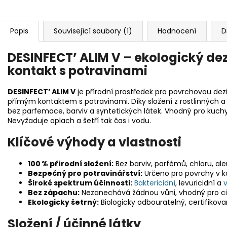
Popis
Související soubory (1)
Hodnocení
D
DESINFECT’ ALIM V – ekologický dez
kontakt s potravinami
DESINFECT’ ALIM V
je přírodní prostředek pro povrchovou dezi
přímým kontaktem s potravinami. Díky složení z rostlinných a 
bez parfemace, barviv a syntetických látek. Vhodný pro kuch
Nevyžaduje oplach a šetří tak čas i vodu.
Klíčové výhody a vlastnosti
100 % přírodní složení:
Bez barviv, parfémů, chloru, al
Bezpečný pro potravinářství:
Určeno pro povrchy v k
Široké spektrum účinnosti:
Baktericidní
, levuricidní a
v
Bez zápachu:
Nezanechává žádnou vůni, vhodný pro citli
Ekologicky šetrný:
Biologicky odbouratelný, certifikov
Složení / účinné látky