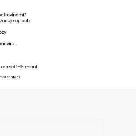
 potravinami?
yžaduje oplach.
ozy.
naviru.
pozici 1–15 minut.
materialy.cz