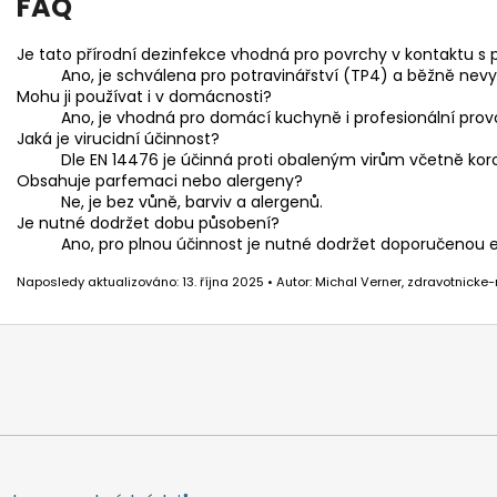
FAQ
Je tato přírodní dezinfekce vhodná pro povrchy v kontaktu s
Ano, je schválena pro potravinářství (TP4) a běžně nev
Mohu ji používat i v domácnosti?
Ano, je vhodná pro domácí kuchyně i profesionální prov
Jaká je virucidní účinnost?
Dle EN 14476 je účinná proti obaleným virům včetně koro
Obsahuje parfemaci nebo alergeny?
Ne, je bez vůně, barviv a alergenů.
Je nutné dodržet dobu působení?
Ano, pro plnou účinnost je nutné dodržet doporučenou ex
Naposledy aktualizováno: 13. října 2025 • Autor: Michal Verner, zdravotnicke-