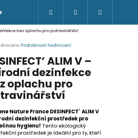
Hledat
Přihlášení
Nákupní
s
Kontakty
ezinfekce bez oplachu pro potravinářství
košík
rné
odnoceno
Podrobnosti hodnocení
cení
SINFECT’ ALIM V –
ktu
írodní dezinfekce
z oplachu pro
ček.
travinářství
ene Nature France DESINFECT´ ALIM V
írodní dezinfekční prostředek pro
ečnou hygienu!
Tento ekologický
fekční prostředek je ideální pro ty, kteří