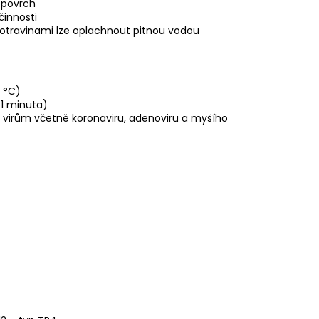
 povrch
činnosti
 potravinami lze oplachnout pitnou vodou
0 °C)
 1 minuta)
 virům včetně koronaviru, adenoviru a myšího