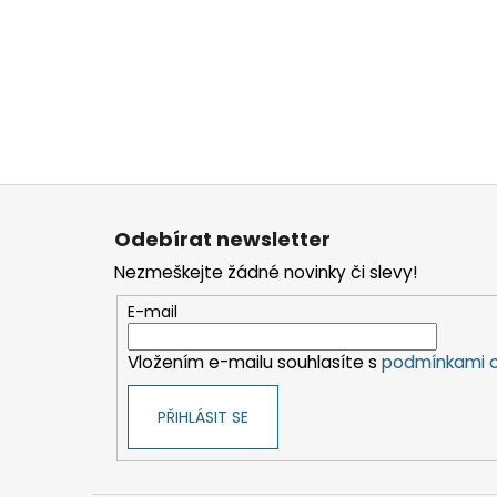
Z
á
Odebírat newsletter
p
Nezmeškejte žádné novinky či slevy!
a
t
E-mail
í
Vložením e-mailu souhlasíte s
podmínkami o
PŘIHLÁSIT SE