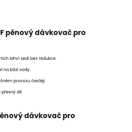
 F pěnový dávkovač pro
ních lahví sedí bez redukce.
l na bázi vody.
čném provozu častěji.
přesný díl.
pěnový dávkovač pro