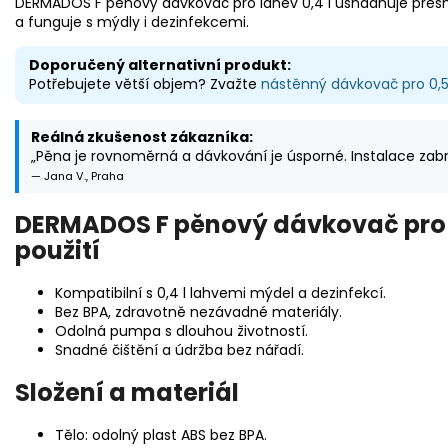
DERMADOS F pěnový dávkovač pro láhev 0,4 l usnadňuje přesné
a funguje s mýdly i dezinfekcemi.
Doporučený alternativní produkt:
Potřebujete větší objem? Zvažte
nástěnný dávkovač pro 0,5 
Reálná zkušenost zákazníka:
„Pěna je rovnoměrná a dávkování je úsporné. Instalace zabr
— Jana V., Praha
DERMADOS F pěnový dávkovač pro l
použití
Kompatibilní s 0,4 l lahvemi mýdel a dezinfekcí.
Bez BPA, zdravotně nezávadné materiály.
Odolná pumpa s dlouhou životností.
Snadné čištění a údržba bez nářadí.
Složení a materiál
Tělo: odolný plast ABS bez BPA.