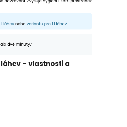
 dávkování. Zvyšuje hygienu, šetří prostředek
l láhev
nebo
variantu pro 1 l láhev
.
ala dvě minuty.“
áhev – vlastnosti a