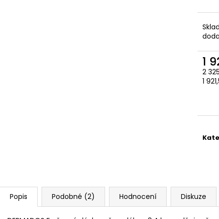
Skla
doda
1 9
2 32
Měr
1 921
cena
Kate
Popis
Podobné (2)
Hodnocení
Diskuze