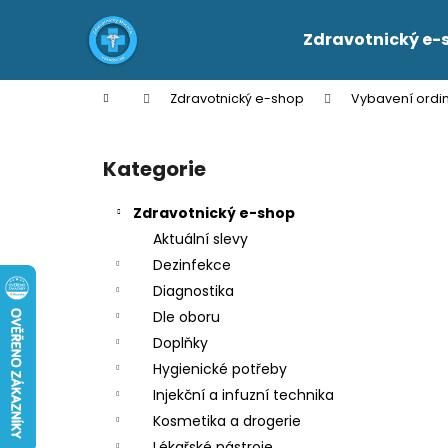
K
Přejít
na
o
Zdravotnický e-
obsah
Zpět
Zpět
š
do
do
í
Domů
Zdravotnický e-shop
Vybavení ordi
k
obchodu
obchodu
P
o
Kategorie
Přeskočit
s
kategorie
t
Zdravotnický e-shop
r
Aktuální slevy
a
Dezinfekce
n
Diagnostika
n
Dle oboru
í
Doplňky
p
Hygienické potřeby
a
Injekční a infuzní technika
n
Kosmetika a drogerie
e
Lékařské nástroje