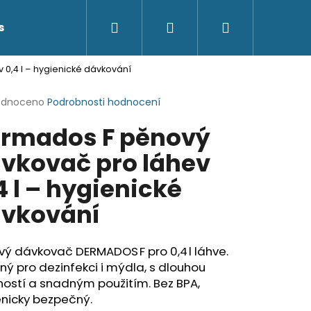
Hledat
Přihlášení
Nákupní
s
Kontakty
0,4 l – hygienické dávkování
košík
rné
odnoceno
Podrobnosti hodnocení
cení
rmados F pěnový
ktu
vkovač pro láhev
4 l – hygienické
ček.
vkování
ý dávkovač DERMADOS F pro 0,4 l láhve.
ý pro dezinfekci i mýdla, s dlouhou
ností a snadným použitím. Bez BPA,
enicky bezpečný.