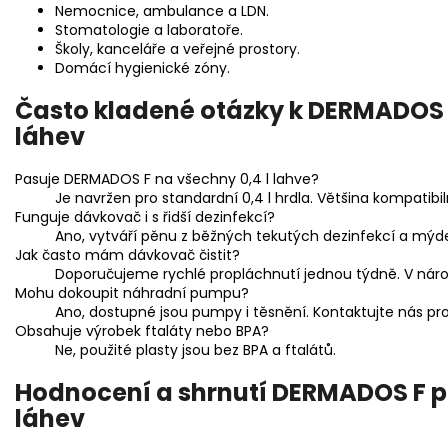
Nemocnice, ambulance a LDN.
Stomatologie a laboratoře.
Školy, kanceláře a veřejné prostory.
Domácí hygienické zóny.
Často kladené otázky k DERMADOS
láhev
Pasuje DERMADOS F na všechny 0,4 l lahve?
Je navržen pro standardní 0,4 l hrdla. Většina kompatibil
Funguje dávkovač i s řidší dezinfekcí?
Ano, vytváří pěnu z běžných tekutých dezinfekcí a mýde
Jak často mám dávkovač čistit?
Doporučujeme rychlé propláchnutí jednou týdně. V náro
Mohu dokoupit náhradní pumpu?
Ano, dostupné jsou pumpy i těsnění. Kontaktujte nás pro 
Obsahuje výrobek ftaláty nebo BPA?
Ne, použité plasty jsou bez BPA a ftalátů.
Hodnocení a shrnutí DERMADOS F 
láhev