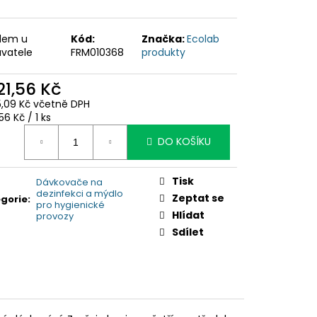
dem u
Kód:
Značka:
Ecolab
vatele
FRM010368
produkty
21,56 Kč
5,09 Kč včetně DPH
ná
,56 Kč / 1 ks
:
DO KOŠÍKU
Tisk
Dávkovače na
dezinfekci a mýdlo
Zeptat se
gorie
:
pro hygienické
Hlídat
provozy
Sdílet