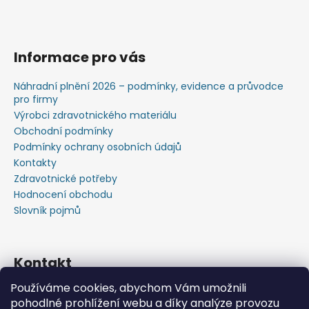
Informace pro vás
Náhradní plnění 2026 – podmínky, evidence a průvodce
pro firmy
Výrobci zdravotnického materiálu
Obchodní podmínky
Podmínky ochrany osobních údajů
Kontakty
Zdravotnické potřeby
Hodnocení obchodu
Slovník pojmů
Kontakt
Používáme cookies, abychom Vám umožnili
+420603583759 ,+420734720049
pohodlné prohlížení webu a díky analýze provozu
https://www.facebook.com/profile.php?id=615793934