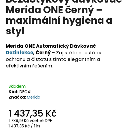
je
a
Merida ONE černý –
0,0
z
j
maximální hygiena a
5
í
hvězdiček.
styl
t
?
Merida ONE Automatický Dávkovač
Dezinfekce
, Černý
– Zajistěte neustálou
ochranu a čistotu s tímto elegantním a
efektivním řešením.
HLEDAT
Skladem
D
Kód:
DEC411
o
Značka:
Merida
p
o
1 437,35 Kč
r
1 739,19 Kč včetně DPH
u
Měrná
1 437,35 Kč / 1 ks