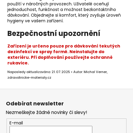
použití v náročných provozech. Uživatelé oceňují
jednoduchost, funkčnost a možnost bezkontaktního
dávkování. Objednejte si komfort, který zvyšuje úroveň
hygieny ve vašem zařízení.
Bezpečnostní upozornění
Zařízení je určeno pouze pro dávkování tekutých
dezinfekcí ve spray formě. Neinstalujte do
exteriéru. Při doplňování používejte ochranné
rukavice.
Naposledy aktualizováno: 21. 07. 2025 • Autor: Michal Verner,
zdravotnicke-materialy.cz
Z
á
Odebírat newsletter
p
Nezmeškejte žádné novinky či slevy!
a
t
E-mail
í