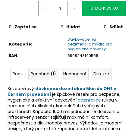
č
cena:
u
DO KOŠÍKU
j
e
m
Zeptat se
Hlídat
Sdílet
e
Dávkovače na
Kategorie
:
dezinfekci a mýdlo pro
hygienické provozy
EAN
:
5908248140555
Popis
Podobné (1)
Hodnocení
Diskuze
Bezdotykový
dávkovač dezinfekce Merida ONE v
černém provedení
je špičkové řešení pro bezpečné,
hygienické a efektivní dávkování
dezinfekce
rukou v
nemocnicích, školách, kancelářích i veřejných
prostorech. Kapacita 1000 ml, jednoduché dolévání a
infračervený senzor zajišťují maximální komfort,
bezpečnost a dlouhodobý provoz. Výhodou je moderní
design, který perfektně zapadne do každého interiéru.