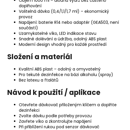
Objem 1000 ml – dlouhá výdrž bez častého
doplňování
Volitelná dávka (0,4/1,1/1,7 ml) – ekonomický
provoz
Napájení: baterie R14 nebo adaptér (GEA503, není
součástí)
Uzamykatelné víko, LED indikace stavu
Snadné dolévání a údržba, odolný ABS plast
Moderní design vhodný pro každé prostředí
Složení a materiál
Kvalitní ABS plast – odolný a omyvatelný
Pro tekuté dezinfekce na bázi alkoholu (spray)
Bez latexu a ftalátů
Návod k použití / aplikace
Otevřete dávkovač přiloženým klíčem a doplňte
dezinfekci
Zvolte dávku podle potřeby provozu
Zavřete víko a zkontrolujte napájení
Při přiblížení rukou pod senzor dávkovač