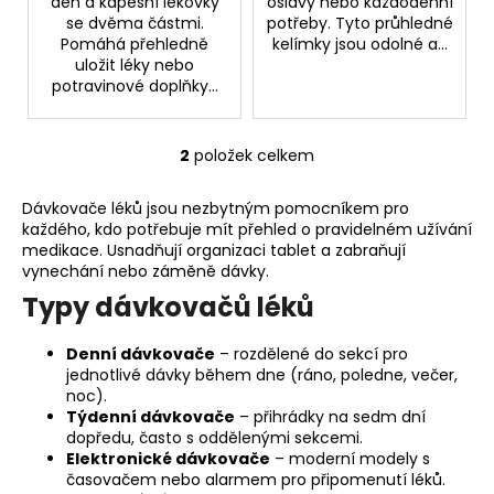
den a kapesní lékovky
oslavy nebo každodenní
se dvěma částmi.
potřeby. Tyto průhledné
Pomáhá přehledně
kelímky jsou odolné a...
uložit léky nebo
potravinové doplňky...
2
položek celkem
O
v
Dávkovače léků jsou nezbytným pomocníkem pro
l
každého, kdo potřebuje mít přehled o pravidelném užívání
á
medikace. Usnadňují organizaci tablet a zabraňují
d
vynechání nebo záměně dávky.
a
Typy dávkovačů léků
c
í
Denní dávkovače
– rozdělené do sekcí pro
p
jednotlivé dávky během dne (ráno, poledne, večer,
r
noc).
v
Týdenní dávkovače
– přihrádky na sedm dní
k
dopředu, často s oddělenými sekcemi.
y
Elektronické dávkovače
– moderní modely s
v
časovačem nebo alarmem pro připomenutí léků.