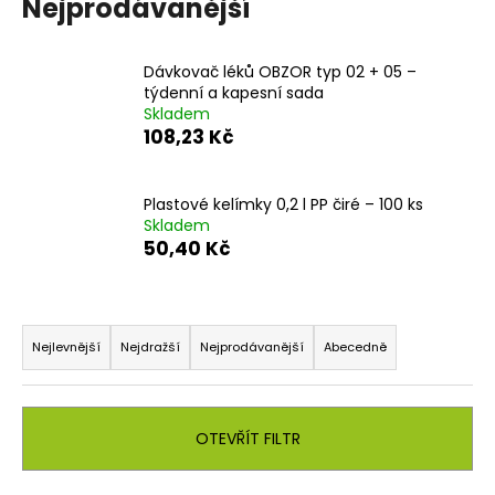
Nejprodávanější
a
j
Dávkovač léků OBZOR typ 02 + 05 –
í
týdenní a kapesní sada
t
Skladem
108,23 Kč
?
Plastové kelímky 0,2 l PP čiré – 100 ks
Skladem
50,40 Kč
HLEDAT
Ř
a
D
Nejlevnější
Nejdražší
Nejprodávanější
Abecedně
o
z
p
e
o
n
OTEVŘÍT FILTR
r
í
u
p