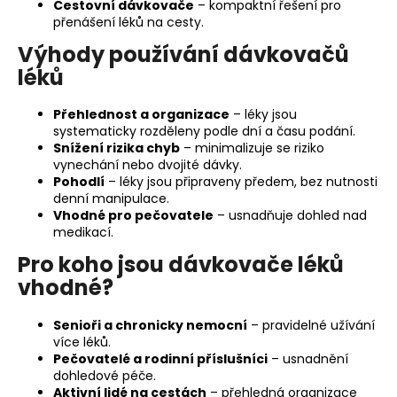
Cestovní dávkovače
– kompaktní řešení pro
ý
přenášení léků na cesty.
p
i
Výhody používání dávkovačů
s
léků
u
Přehlednost a organizace
– léky jsou
systematicky rozděleny podle dní a času podání.
Snížení rizika chyb
– minimalizuje se riziko
vynechání nebo dvojité dávky.
Pohodlí
– léky jsou připraveny předem, bez nutnosti
denní manipulace.
Vhodné pro pečovatele
– usnadňuje dohled nad
medikací.
Pro koho jsou dávkovače léků
vhodné?
Senioři a chronicky nemocní
– pravidelné užívání
více léků.
Pečovatelé a rodinní příslušníci
– usnadnění
dohledové péče.
Aktivní lidé na cestách
– přehledná organizace