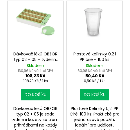
č
V
r
u
ý
j
o
p
e
d
i
m
u
s
e
k
p
t
r
ů
o
Dávkovač léků OBZOR
Plastové kelímky 0,2 l
typ 02 + 05 – týdenní
PP čiré – 100 ks
d
a kapesní sada
Skladem
Skladem
u
130,96 Kč včetně DPH
60,98 Kč včetně DPH
108,23 Kč
50,40 Kč
k
Měrná
Měrná
108,23 Kč / 1 ks
0,50 Kč / 1 ks
t
cena:
cena:
ů
DO KOŠÍKU
DO KOŠÍKU
Dávkovač léků OBZOR
Plastové Kelímky 0,2l PP
typ 02 + 05 je sada
Čiré, 100 ks: Praktické pro
týdenní kazety se třemi
jednorázové použití,
přihrádkami na každý
ideální pro události,