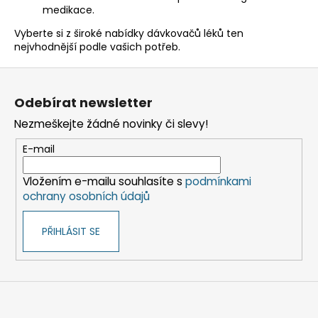
medikace.
Vyberte si z široké nabídky dávkovačů léků ten
nejvhodnější podle vašich potřeb.
Z
á
Odebírat newsletter
p
Nezmeškejte žádné novinky či slevy!
a
t
E-mail
í
Vložením e-mailu souhlasíte s
podmínkami
ochrany osobních údajů
PŘIHLÁSIT SE