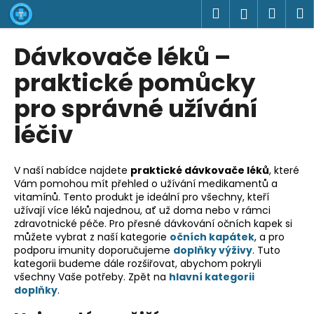
K
Přejít
Hledat
Náku
M
Přihlášen
na
o
obsah
Zpět
Zpět
košík
š
Dávkovače léků –
í
C
praktické pomůcky
k
o
pro správné užívání
p
léčiv
o
t
ř
V naší nabídce najdete
praktické dávkovače léků
, které
e
Vám pomohou mít přehled o užívání medikamentů a
vitamínů. Tento produkt je ideální pro všechny, kteří
b
užívají více léků najednou, ať už doma nebo v rámci
u
zdravotnické péče. Pro přesné dávkování očních kapek si
j
můžete vybrat z naší kategorie
očních kapátek
, a pro
podporu imunity doporučujeme
doplňky výživy
. Tuto
e
kategorii budeme dále rozšiřovat, abychom pokryli
t
všechny Vaše potřeby. Zpět na
hlavní kategorii
doplňky
.
e
n