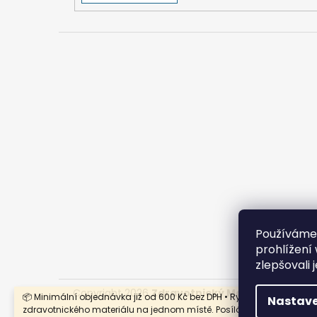
Používáme
prohlížení
zlepšovali 
Copyright 2026
Zdravotnický Materiál - Velkoo
📦 Minimální objednávka již od 600 Kč bez DPH • Rychlý nákup
Nastave
zdravotnického materiálu na jednom místě. Posíláme i na Slovensk