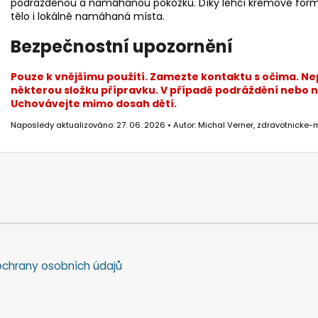
podrážděnou a namáhanou pokožku. Díky lehčí krémové formě s
tělo i lokálně namáhaná místa.
Bezpečnostní upozornění
Pouze k vnějšímu použití. Zamezte kontaktu s očima. Nep
některou složku přípravku. V případě podráždění nebo 
Uchovávejte mimo dosah dětí.
Naposledy aktualizováno: 27. 06. 2026 • Autor: Michal Verner, zdravotnicke-m
chrany osobních údajů