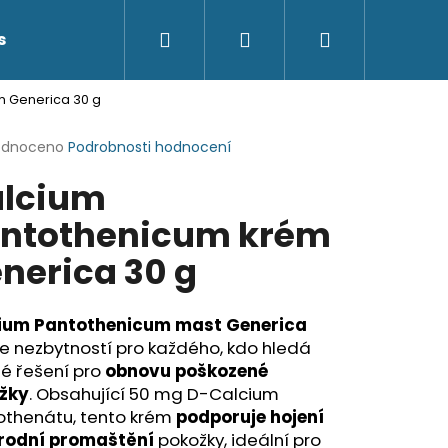
Hledat
Přihlášení
Nákupní
s
Kontakty
m Generica 30 g
košík
rné
odnoceno
Podrobnosti hodnocení
cení
lcium
ktu
ntothenicum krém
nerica 30 g
ček.
ium Pantothenicum mast Generica
e nezbytností pro každého, kdo hledá
é řešení pro
obnovu poškozené
žky
. Obsahující 50 mg D-Calcium
othenátu, tento krém
podporuje hojení
írodní promaštění
pokožky, ideální pro