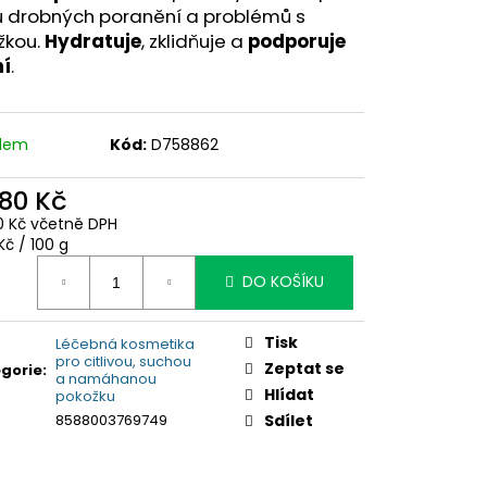
u drobných poranění a problémů s
žkou.
Hydratuje
, zklidňuje a
podporuje
ní
.
adem
Kód:
D758862
,80 Kč
0 Kč včetně DPH
ná
Kč / 100 g
:
DO KOŠÍKU
Tisk
Léčebná kosmetika
pro citlivou, suchou
Zeptat se
gorie
:
a namáhanou
Hlídat
pokožku
8588003769749
Sdílet