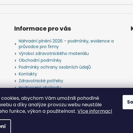
Informace pro vás
Náhradní plnění 2026 – podmínky, evidence a
průvodce pro firmy
Výrobci zdravotnického materiálu
Obchodní podmínky
Podmínky ochrany osobních údajů
Kontakty
Zdravotnické potřeby
Hodnocení obchodu
Slovník pojmů
 cookies, abychom Vám umožnili pohodlné
S
 webu a díky analýze provozu webu neustále
jeho funkce, výkon a použitelnost.
Více informací
bchod s.r.o.
. Všechna práva vyhrazena.
ní
o.