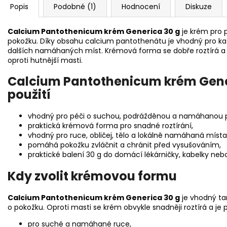
Popis
Podobné (1)
Hodnocení
Diskuze
Calcium Pantothenicum krém Generica 30 g
je krém pro
pokožku. Díky obsahu calcium pantothenátu je vhodný pro kaž
dalších namáhaných míst. Krémová forma se dobře roztírá a h
oproti hutnější masti.
Calcium Pantothenicum krém Generi
použití
vhodný pro péči o suchou, podrážděnou a namáhanou 
praktická krémová forma pro snadné roztírání,
vhodný pro ruce, obličej, tělo a lokálně namáhaná místa
pomáhá pokožku zvláčnit a chránit před vysušováním,
praktické balení 30 g do domácí lékárničky, kabelky neb
Kdy zvolit krémovou formu
Calcium Pantothenicum krém Generica 30 g
je vhodný ta
o pokožku. Oproti masti se krém obvykle snadněji roztírá a je p
pro suché a namáhané ruce,