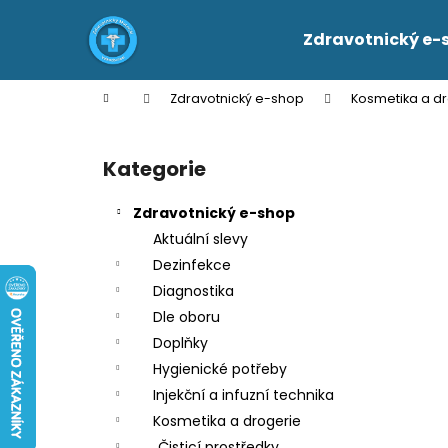
K
Přejít
na
o
Zdravotnický e-
obsah
Zpět
Zpět
š
do
do
í
Domů
Zdravotnický e-shop
Kosmetika a d
k
obchodu
obchodu
P
o
Kategorie
Přeskočit
s
kategorie
t
Zdravotnický e-shop
r
Aktuální slevy
a
Dezinfekce
n
Diagnostika
n
Dle oboru
í
Doplňky
p
Hygienické potřeby
a
Injekční a infuzní technika
n
Kosmetika a drogerie
e
Čisticí prostředky