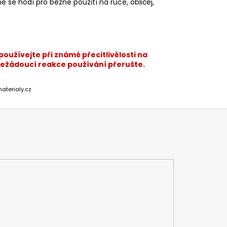
e hodí pro běžné použití na ruce, obličej,
oužívejte při známé přecitlivělosti na
nežádoucí reakce používání přerušte.
aterialy.cz