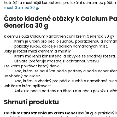
hutnější a mastnější konzistenci pro lokální ochrannou péči,
mast Galmed 30 g
.
Často kladené otázky k Calcium 
Generica 30 g
K čemu slouží Calcium Pantothenicum krém Generica 30 g?
Krém je určen pro péči o suchou, podrážděnou a namáh
pokožky rukou, obličeje i dalších namáhaných míst.
Jaký je rozdíl mezi krémem a mastí?
Krém má lehčí konzistenci a obvykle se snadněji roztírá
uživatel preferuje mastnější ochrannou vrstvu.
Lze krém používat každý den?
Ano, krém lze používat podle potřeby a podle doporuče
Je vhodný na ruce?
Ano, krém je vhodný pro péči o suché a namáhané ruce
Jak často krém aplikovat?
Aplikujte podle potřeby na čistou a suchou pokožku. Vžd
Shrnutí produktu
Calcium Pantothenicum krém Generica 30 g
je praktický