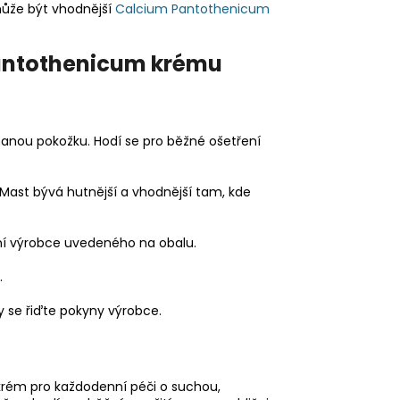
 může být vhodnější
Calcium Pantothenicum
Pantothenicum krému
anou pokožku. Hodí se pro běžné ošetření
. Mast bývá hutnější a vhodnější tam, kde
ní výrobce uvedeného na obalu.
.
y se řiďte pokyny výrobce.
 krém pro každodenní péči o suchou,