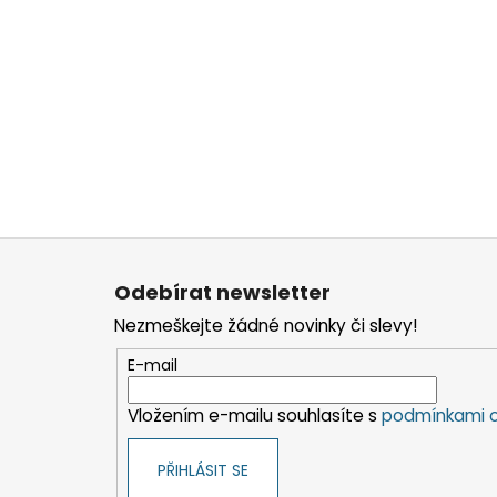
Z
á
Odebírat newsletter
p
Nezmeškejte žádné novinky či slevy!
a
t
E-mail
í
Vložením e-mailu souhlasíte s
podmínkami o
PŘIHLÁSIT SE