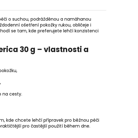
 péči o suchou, podrážděnou a namáhanou
dodenní ošetření pokožky rukou, obličeje i
odí se tam, kde preferujete lehčí konzistenci
ca 30 g – vlastnosti a
pokožku,
,
o na cesty.
m, kde chcete lehčí přípravek pro běžnou péči
raktičtější pro častější použití během dne.