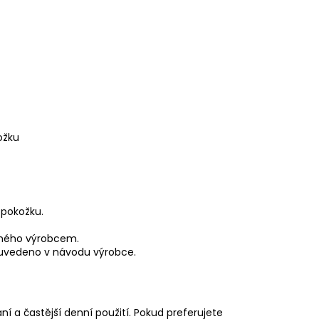
ožku
 pokožku.
eného výrobcem.
 uvedeno v návodu výrobce.
í a častější denní použití. Pokud preferujete