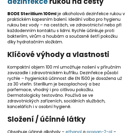
dezinfekce
rukou na cesty
BODE Sterillium 100ml
je alkoholová dezinfekce rukou v
praktickém kapesním balení. Ideální volba pro hygienu
rukou bez vody – na cestách, ve zdravotnictví nebo při
každodenním kontaktu s lidmi. Rychle účinkuje proti
bakteriím, virům a houbám a současně šetří pokožku
díky hydratačním složkám.
Klíčové výhody a vlastnosti
Kompaktní objem 100 ml umožňuje nošení v příručním
zavazadle i zdravotnickém kufříku. Dezinfekce působí
rychle – hygienická účinnost dle EN 1500 je dosažena už
za 30 vteřin. Sterillium je bezoplachový a bez
parfemace, vhodný i pro citlivou pokožku.
Dermatologicky testováno. Používá se ve
zdravotnických zařízeních, sociálních službách,
kancelářích i v osobní hygieně.
Složení / účinné látky
Obsahuje účinné alkoholy –
ethanol
a
propan-2-ol
–