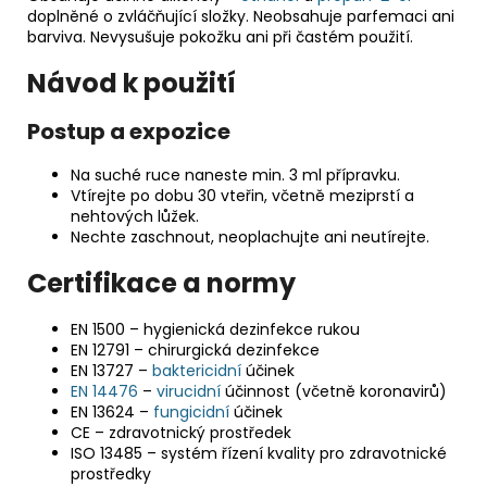
doplněné o zvláčňující složky. Neobsahuje parfemaci ani
barviva. Nevysušuje pokožku ani při častém použití.
Návod k použití
Postup a expozice
Na suché ruce naneste min. 3 ml přípravku.
Vtírejte po dobu 30 vteřin, včetně meziprstí a
nehtových lůžek.
Nechte zaschnout, neoplachujte ani neutírejte.
Certifikace a normy
EN 1500 – hygienická dezinfekce rukou
EN 12791 – chirurgická dezinfekce
EN 13727 –
baktericidní
účinek
EN 14476
–
virucidní
účinnost (včetně koronavirů)
EN 13624 –
fungicidní
účinek
CE – zdravotnický prostředek
ISO 13485 – systém řízení kvality pro zdravotnické
prostředky