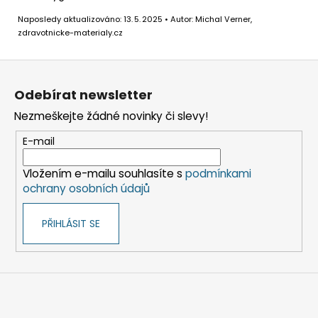
Naposledy aktualizováno: 13. 5. 2025 • Autor: Michal Verner,
zdravotnicke-materialy.cz
Z
á
Odebírat newsletter
p
Nezmeškejte žádné novinky či slevy!
a
t
E-mail
í
Vložením e-mailu souhlasíte s
podmínkami
ochrany osobních údajů
PŘIHLÁSIT SE