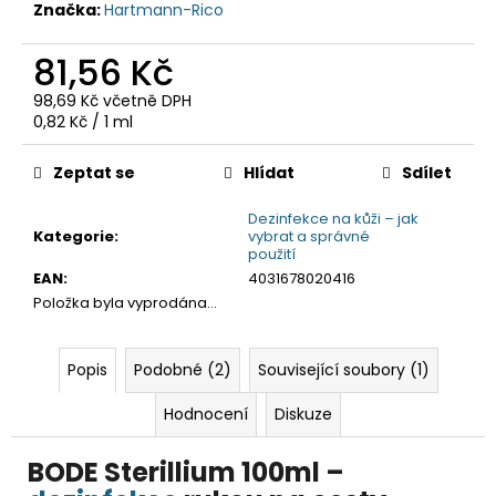
č
Značka:
Hartmann-Rico
u
j
81,56 Kč
e
m
98,69 Kč včetně DPH
Měrná
e
0,82 Kč / 1 ml
cena:
Zeptat se
Hlídat
Sdílet
Dezinfekce na kůži – jak
Kategorie
:
vybrat a správné
použití
EAN
:
4031678020416
Položka byla vyprodána…
Popis
Podobné (2)
Související soubory (1)
Hodnocení
Diskuze
BODE Sterillium 100ml –