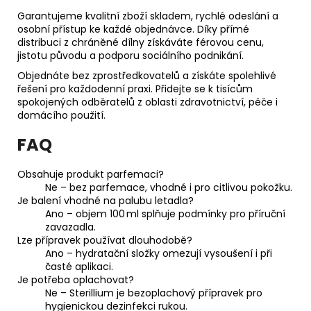
Garantujeme kvalitní zboží skladem, rychlé odeslání a
osobní přístup ke každé objednávce. Díky přímé
distribuci z chráněné dílny získáváte férovou cenu,
jistotu původu a podporu sociálního podnikání.
Objednáte bez zprostředkovatelů a získáte spolehlivé
řešení pro každodenní praxi. Přidejte se k tisícům
spokojených odběratelů z oblasti zdravotnictví, péče i
domácího použití.
FAQ
Obsahuje produkt parfemaci?
Ne – bez parfemace, vhodné i pro citlivou pokožku.
Je balení vhodné na palubu letadla?
Ano – objem 100 ml splňuje podmínky pro příruční
zavazadla.
Lze přípravek používat dlouhodobě?
Ano – hydratační složky omezují vysoušení i při
časté aplikaci.
Je potřeba oplachovat?
Ne – Sterillium je bezoplachový přípravek pro
hygienickou dezinfekci rukou.