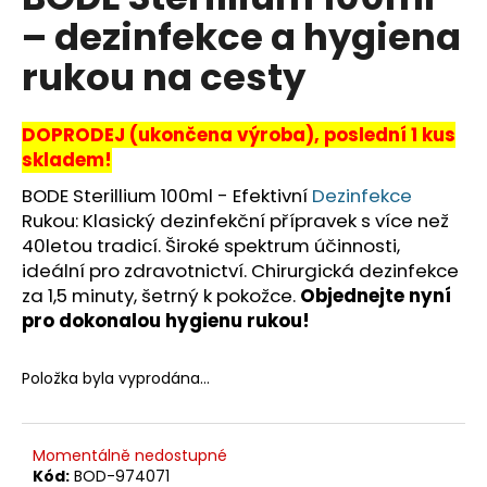
je
a
– dezinfekce a hygiena
0,0
z
j
rukou na cesty
5
í
hvězdiček.
t
DOPRODEJ (ukončena výroba), poslední 1 kus
?
skladem!
BODE Sterillium 100ml - Efektivní
Dezinfekce
Rukou: Klasický dezinfekční přípravek s více než
40letou tradicí. Široké spektrum účinnosti,
HLEDAT
ideální pro zdravotnictví. Chirurgická dezinfekce
za 1,5 minuty, šetrný k pokožce.
Objednejte nyní
pro dokonalou hygienu rukou!
D
o
Položka byla vyprodána…
p
o
r
Momentálně nedostupné
u
Kód:
BOD-974071