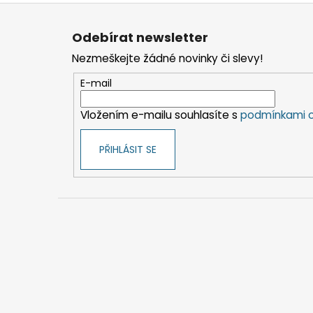
Z
á
Odebírat newsletter
p
Nezmeškejte žádné novinky či slevy!
a
t
E-mail
í
Vložením e-mailu souhlasíte s
podmínkami o
PŘIHLÁSIT SE