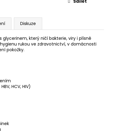
Sdílet
ení
Diskuze
lycerinem, který ničí bakterie, viry i plísně
 hygienu rukou ve zdravotnictví, v domácnosti
ení pokožky.
šením
 HBV, HCV, HIV)
činek
u