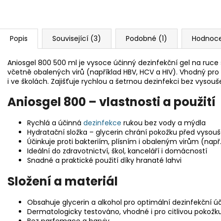
Popis
Související (3)
Podobné (1)
Hodnoc
Aniosgel 800 500 ml je vysoce účinný dezinfekční gel na ruce s g
včetně obalených virů (například HBV, HCV a HIV). Vhodný pro
i ve školách. Zajišťuje rychlou a šetrnou dezinfekci bez vysouš
Aniosgel 800 – vlastnosti a použití
Rychlá a účinná
dezinfekce
rukou bez vody a mýdla
Hydratační složka – glycerin chrání pokožku před vysou
Účinkuje proti bakteriím, plísním i obaleným virům (např.
Ideální do zdravotnictví, škol, kanceláří i domácností
Snadné a praktické použití díky hranaté lahvi
Složení a materiál
Obsahuje glycerin a alkohol pro optimální dezinfekční ú
Dermatologicky testováno, vhodné i pro citlivou pokožk