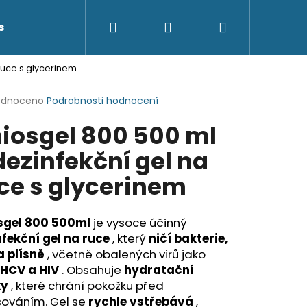
Hledat
Přihlášení
Nákupní
s
Kontakty
 ruce s glycerinem
košík
rné
odnoceno
Podrobnosti hodnocení
cení
iosgel 800 500 ml
ktu
dezinfekční gel na
ce s glycerinem
ček.
sgel 800 500ml
je vysoce účinný
nfekční gel na ruce
, který
ničí bakterie,
a plísně
, včetně obalených virů jako
 HCV a HIV
. Obsahuje
hydratační
ky
, které chrání pokožku před
šováním. Gel se
rychle vstřebává
,