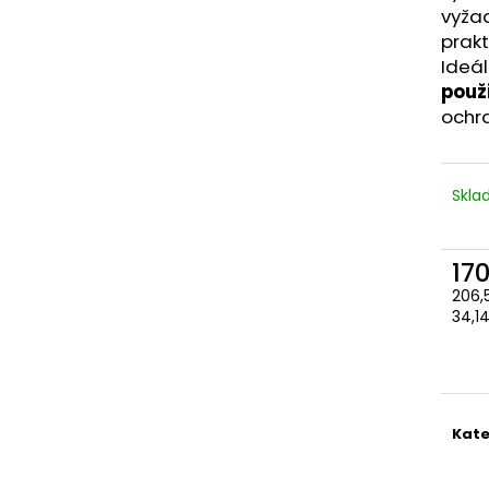
vyža
prak
Ideál
použi
ochr
Skl
17
206,
Měr
34,14
cena
Kate