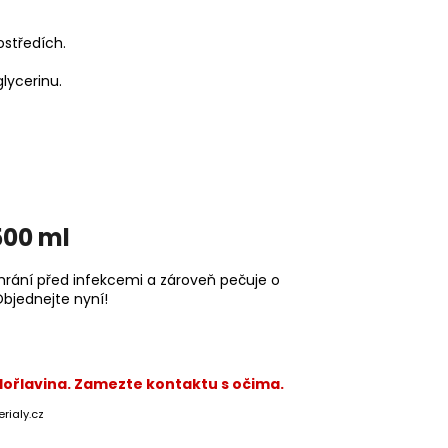
ostředích.
lycerinu.
500 ml
chrání před infekcemi a zároveň pečuje o
Objednejte nyní!
Hořlavina. Zamezte kontaktu s očima.
rialy.cz