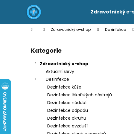
K
Přejít
na
o
Zdravotnický e-
obsah
Zpět
Zpět
š
do
do
í
Domů
Zdravotnický e-shop
Dezinfekce
k
obchodu
obchodu
P
o
Kategorie
Přeskočit
s
kategorie
t
Zdravotnický e-shop
r
Aktuální slevy
a
Dezinfekce
n
Dezinfekce kůže
n
Dezinfekce lékařských nástrojů
í
Dezinfekce nádobí
p
Dezinfekce odpadu
a
Dezinfekce okruhu
n
Dezinfekce ovzduší
e
Dezinfekce ploch a povrchů