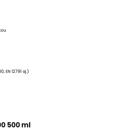
kou
, EN 12791 aj.)
00 500 ml