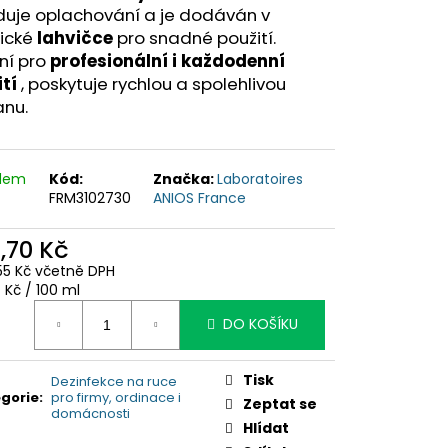
duje oplachování a je dodáván v
tické
lahvičce
pro snadné použití.
ní pro
profesionální i každodenní
tí
, poskytuje rychlou a spolehlivou
anu.
adem
Kód:
Značka:
Laboratoires
FRM3102730
ANIOS France
0,70 Kč
55 Kč včetně DPH
ná
 Kč / 100 ml
:
DO KOŠÍKU
Tisk
Dezinfekce na ruce
gorie
:
pro firmy, ordinace i
Zeptat se
domácnosti
Hlídat