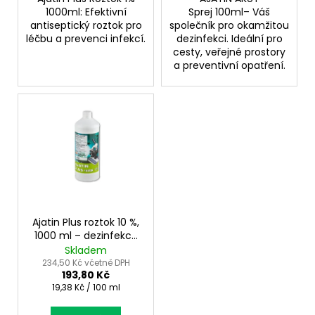
č
1000ml: Efektivní
Sprej 100ml– Váš
u
antiseptický roztok pro
společník pro okamžitou
j
léčbu a prevenci infekcí.
dezinfekci. Ideální pro
e
cesty, veřejné prostory
m
a preventivní opatření.
e
Ajatin Plus roztok 10 %,
1000 ml – dezinfekce
na povrchy a nástroje
Skladem
234,50 Kč včetně DPH
193,80 Kč
Měrná
19,38 Kč / 100 ml
cena: