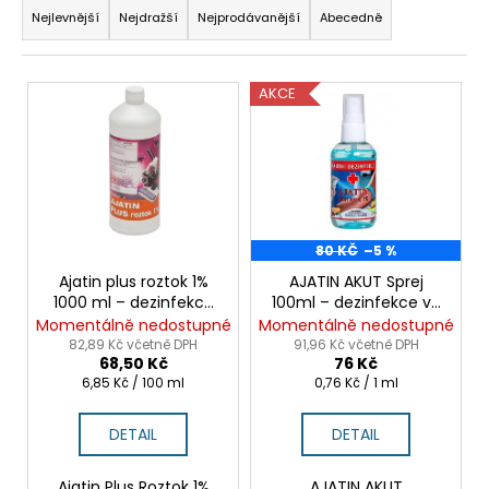
a
Nejlevnější
Nejdražší
Nejprodávanější
Abecedně
a
z
j
e
í
V
AKCE
n
t
ý
í
?
p
p
i
r
s
o
p
d
r
80 KČ
–5 %
HLEDAT
u
o
Ajatin plus roztok 1%
AJATIN AKUT Sprej
k
1000 ml – dezinfekce
100ml – dezinfekce ve
d
na nástroje a povrchy
spreji DOPRODEJ!
Momentálně nedostupné
Momentálně nedostupné
t
u
D
82,89 Kč včetně DPH
91,96 Kč včetně DPH
ů
68,50 Kč
76 Kč
k
o
Měrná
Měrná
6,85 Kč / 100 ml
0,76 Kč / 1 ml
p
t
cena:
cena:
o
ů
DETAIL
DETAIL
r
u
Ajatin Plus Roztok 1%
AJATIN AKUT