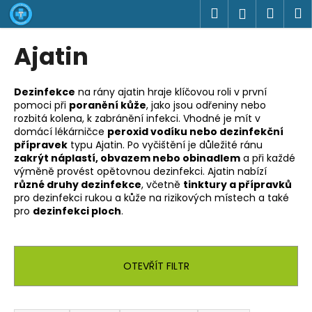
K
Přejít
Hledat
Náku
M
Přihlášen
na
o
obsah
Zpět
Zpět
košík
š
Ajatin
í
C
k
o
Dezinfekce
na rány ajatin hraje klíčovou roli v první
pomoci při
poranění kůže
, jako jsou odřeniny nebo
p
rozbitá kolena, k zabránění infekci. Vhodné je mít v
o
domácí lékárničce
peroxid vodíku nebo dezinfekční
t
přípravek
typu Ajatin. Po vyčištění je důležité ránu
zakrýt náplastí, obvazem nebo obinadlem
a při každé
ř
výměně provést opětovnou dezinfekci. Ajatin nabízí
e
různé druhy dezinfekce
, včetně
tinktury a přípravků
pro dezinfekci rukou a kůže na rizikových místech a také
b
pro
dezinfekci ploch
.
u
j
e
OTEVŘÍT FILTR
t
e
Ř
n