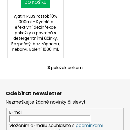
DO KOŠÍKU
Ajatin PLUS roztok 10%
1000ml - Rychlá a
efektivní dezinfekce
pokožky a povrchů s
detergentními účinky.
Bezpečný, bez zápachu,
nebarví. Balení 1000 ml.
3
položek celkem
O
v
Z
l
á
á
Odebírat newsletter
d
p
a
Nezmeškejte žádné novinky či slevy!
a
c
t
E-mail
í
í
p
Vložením e-mailu souhlasíte s
podmínkami
r