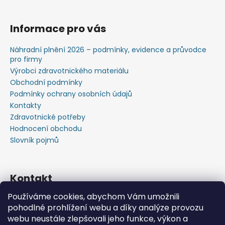
Informace pro vás
Náhradní plnění 2026 – podmínky, evidence a průvodce
pro firmy
Výrobci zdravotnického materiálu
Obchodní podmínky
Podmínky ochrany osobních údajů
Kontakty
Zdravotnické potřeby
Hodnocení obchodu
Slovník pojmů
Kontakt
Používáme cookies, abychom Vám umožnili
+420603583759 ,+420734720049
pohodlné prohlížení webu a díky analýze provozu
https://www.facebook.com/profile.php?id=615793934
webu neustále zlepšovali jeho funkce, výkon a
37445