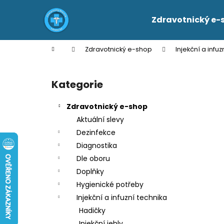
K
Přejít
na
o
Zdravotnický e-
obsah
Zpět
Zpět
š
do
do
í
Domů
Zdravotnický e-shop
Injekční a infuz
k
obchodu
obchodu
P
o
Kategorie
Přeskočit
s
kategorie
t
Zdravotnický e-shop
r
Aktuální slevy
a
Dezinfekce
n
Diagnostika
n
Dle oboru
í
Doplňky
p
Hygienické potřeby
a
Injekční a infuzní technika
n
Hadičky
e
Injekční jehly