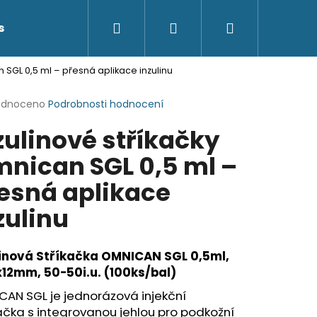
Hledat
Přihlášení
Nákupní
s
Kontakty
 SGL 0,5 ml – přesná aplikace inzulinu
košík
rné
odnoceno
Podrobnosti hodnocení
cení
zulinové stříkačky
ktu
nican SGL 0,5 ml –
esná aplikace
ček.
zulinu
linová Stříkačka OMNICAN SGL 0,5ml,
12mm, 50-50i.u. (100ks/bal)
AN SGL je jednorázová injekční
ačka s integrovanou jehlou pro podkožní