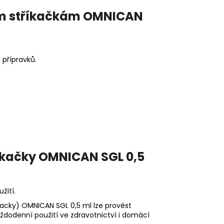
vým stříkačkám OMNICAN
 přípravků.
říkačky OMNICAN SGL 0,5
žití.
ekacky) OMNICAN SGL 0,5 ml lze provést
aždodenní použití ve zdravotnictví i domácí