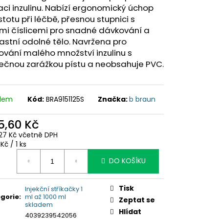
aci inzulinu. Nabízí ergonomický úchop
istotu při léčbě, přesnou stupnici s
mi číslicemi pro snadné dávkování a
astní odolné tělo. Navržena pro
vání malého množství inzulinu s
ečnou zarážkou pístu a neobsahuje PVC.
adem
Kód:
BRA9151125S
Značka:
b braun
5,60 Kč
27 Kč včetně DPH
ná
Kč / 1 ks
:
DO KOŠÍKU
Tisk
Injekční stříkačky 1
gorie
:
ml až 1000 ml
Zeptat se
skladem
Hlídat
4039239542056