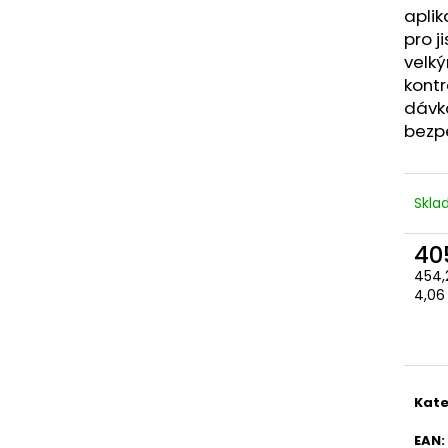
aplik
pro j
velký
kontr
dávko
bezp
Skl
40
454,
Měr
4,06 
cena
Kate
EAN
: