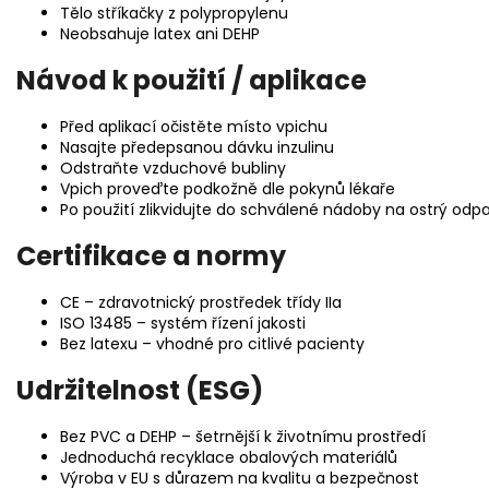
Tělo stříkačky z polypropylenu
Neobsahuje latex ani DEHP
Návod k použití / aplikace
Před aplikací očistěte místo vpichu
Nasajte předepsanou dávku inzulinu
Odstraňte vzduchové bubliny
Vpich proveďte podkožně dle pokynů lékaře
Po použití zlikvidujte do schválené nádoby na ostrý odp
Certifikace a normy
CE – zdravotnický prostředek třídy IIa
ISO 13485 – systém řízení jakosti
Bez latexu – vhodné pro citlivé pacienty
Udržitelnost (ESG)
Bez PVC a DEHP – šetrnější k životnímu prostředí
Jednoduchá recyklace obalových materiálů
Výroba v EU s důrazem na kvalitu a bezpečnost