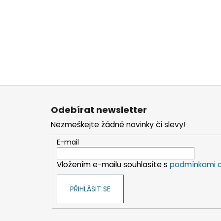
Z
á
Odebírat newsletter
p
Nezmeškejte žádné novinky či slevy!
a
t
E-mail
í
Vložením e-mailu souhlasíte s
podmínkami o
PŘIHLÁSIT SE