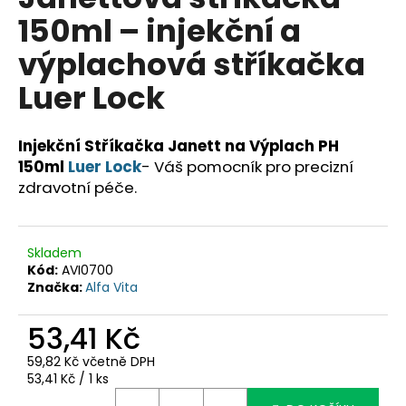
je
a
150ml – injekční a
0,0
z
j
výplachová stříkačka
5
í
hvězdiček.
Luer Lock
t
?
Injekční Stříkačka Janett na Výplach PH
150ml
Luer Lock
- Váš pomocník pro precizní
zdravotní péče.
HLEDAT
Skladem
Kód:
AVI0700
D
Značka:
Alfa Vita
o
p
53,41 Kč
o
59,82 Kč včetně DPH
r
Měrná
53,41 Kč / 1 ks
u
cena: