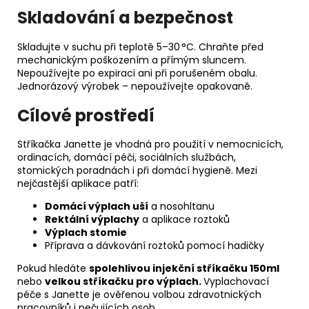
Skladování a bezpečnost
Skladujte v suchu při teplotě 5–30 °C. Chraňte před
mechanickým poškozením a přímým sluncem.
Nepoužívejte po expiraci ani při porušeném obalu.
Jednorázový výrobek – nepoužívejte opakovaně.
Cílové prostředí
Stříkačka Janette je vhodná pro použití v nemocnicích,
ordinacích, domácí péči, sociálních službách,
stomických poradnách i při domácí hygieně. Mezi
nejčastější aplikace patří:
Domácí výplach uší
a nosohltanu
Rektální výplachy
a aplikace roztoků
Výplach stomie
Příprava a dávkování roztoků pomocí hadičky
Pokud hledáte
spolehlivou injekční stříkačku 150ml
nebo
velkou stříkačku pro výplach.
Vyplachovací
péče s Janette je ověřenou volbou zdravotnických
pracovníků i pečujících osob.