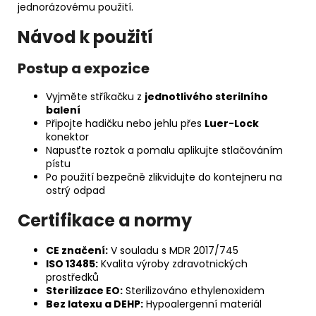
jednorázovému použití.
Návod k použití
Postup a expozice
Vyjměte stříkačku z
jednotlivého sterilního
balení
Připojte hadičku nebo jehlu přes
Luer-Lock
konektor
Napusťte roztok a pomalu aplikujte stlačováním
pístu
Po použití bezpečně zlikvidujte do kontejneru na
ostrý odpad
Certifikace a normy
CE značení:
V souladu s MDR 2017/745
ISO 13485:
Kvalita výroby zdravotnických
prostředků
Sterilizace EO:
Sterilizováno ethylenoxidem
Bez latexu a DEHP:
Hypoalergenní materiál