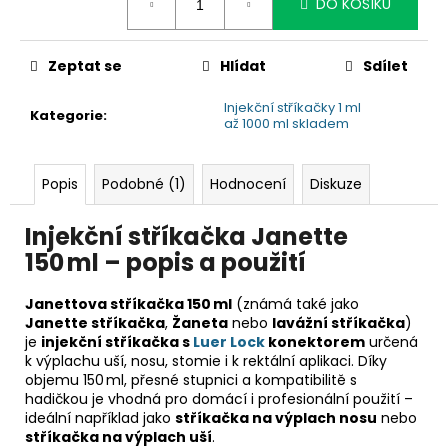
č
DO KOŠÍKU
u
j
e
Zeptat se
Hlídat
Sdílet
m
Injekční stříkačky 1 ml
e
Kategorie
:
až 1000 ml skladem
Popis
Podobné (1)
Hodnocení
Diskuze
Injekční stříkačka Janette
150 ml – popis a použití
Janettova stříkačka 150 ml
(známá také jako
Janette stříkačka
,
Žaneta
nebo
lavážní stříkačka
)
je
injekční stříkačka s
Luer Lock
konektorem
určená
k výplachu uší, nosu, stomie i k rektální aplikaci. Díky
objemu 150 ml, přesné stupnici a kompatibilitě s
hadičkou je vhodná pro domácí i profesionální použití –
ideální například jako
stříkačka na výplach nosu
nebo
stříkačka na výplach uší
.