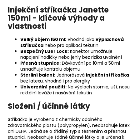
Injekční stříkačka Janette
150 ml - klíčové výhody a
vlastnosti
Velký objem 150 ml:
Vhodná jako
výplachová
stříkačka
nebo pro aplikaci tekutin
Bezpečný Luer Lock:
Konektor umožňuje
napojení hadičky nebo jehly bez rizika uvolnění
Přesná stupnice:
Dávkování po 10 ml a 50 ml
usnadňuje kontrolu objemu
Sterilní balení:
Jednorázová
injekční stříkačka
bez latexu, vhodná i pro alergiky
Univerzální použití:
Na výplach stomie, uší, nosu,
rektální laváže i nasávání tekutin
Složení / účinné látky
Stříkačka je vyrobena z chemicky odolného
zdravotnického plastu (polypropylen), neobsahuje latex
ani DEHP. Jedná se o třídílný typ s těsněním a přesnou
stupnicí. Neobsahuje žádné účinné látky a je určena k