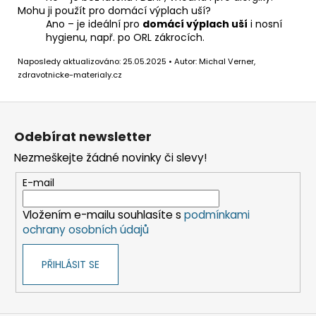
Mohu ji použít pro domácí výplach uší?
Ano – je ideální pro
domácí výplach uší
i nosní
hygienu, např. po ORL zákrocích.
Naposledy aktualizováno: 25.05.2025 • Autor: Michal Verner,
zdravotnicke-materialy.cz
Z
á
Odebírat newsletter
p
Nezmeškejte žádné novinky či slevy!
a
t
E-mail
í
Vložením e-mailu souhlasíte s
podmínkami
ochrany osobních údajů
PŘIHLÁSIT SE