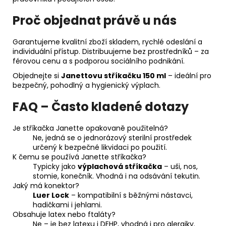
Proč objednat právě u nás
Garantujeme kvalitní zboží skladem, rychlé odeslání a
individuální přístup. Distribuujeme bez prostředníků – za
férovou cenu a s podporou sociálního podnikání.
Objednejte si
Janettovu stříkačku 150 ml
– ideální pro
bezpečný, pohodlný a hygienický výplach.
FAQ – Často kladené dotazy
Je stříkačka Janette opakovaně použitelná?
Ne, jedná se o jednorázový sterilní prostředek
určený k bezpečné likvidaci po použití.
K čemu se používá Janette stříkačka?
Typicky jako
výplachová stříkačka
– uši, nos,
stomie, konečník. Vhodná i na odsávání tekutin.
Jaký má konektor?
Luer Lock
– kompatibilní s běžnými nástavci,
hadičkami i jehlami.
Obsahuje latex nebo ftaláty?
Ne – je bez latexu i DEHP, vhodná i pro alergiky.