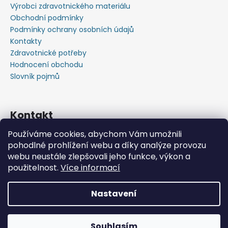
Výrobci zdravotnického materiálu
Obchodní podmínky
Podmínky ochrany osobních údajů
Kontakty
Zdravotnické potřeby
Hodnocení obchodu
Slovník pojmů
Kontakt
Používáme cookies, abychom Vám umožnili
+420603583759 ,+420734720049
pohodlné prohlížení webu a díky analýze provozu
https://www.facebook.com/profile.php?id=615793934
webu neustále zlepšovali jeho funkce, výkon a
37445
použitelnost.
Více informací
https://www.youtube.com/@michalverner7685
Nastavení
Vytvořil Shoptet
📦 Minimální objednávka již od 600 Kč bez DPH • Rychlý
Copyright 2026
Zdravotnický Materiál - Velkoobchod
nákup zdravotnického materiálu na jednom místě.
Souhlasím
s.r.o.
. Všechna práva vyhrazena.