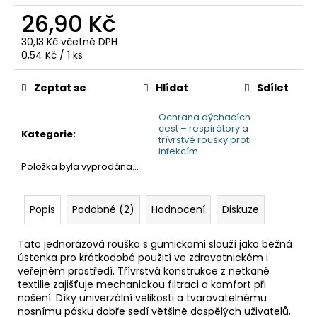
č
26,90 Kč
u
j
30,13 Kč včetně DPH
e
Měrná
0,54 Kč / 1 ks
m
cena:
e
Zeptat se
Hlídat
Sdílet
Ochrana dýchacích
cest – respirátory a
Kategorie
:
třívrstvé roušky proti
infekcím
Položka byla vyprodána…
Popis
Podobné (2)
Hodnocení
Diskuze
Tato jednorázová rouška s gumičkami slouží jako běžná
ústenka pro krátkodobé použití ve zdravotnickém i
veřejném prostředí. Třívrstvá konstrukce z netkané
textilie zajišťuje mechanickou filtraci a komfort při
nošení. Díky univerzální velikosti a tvarovatelnému
nosnímu pásku dobře sedí většině dospělých uživatelů.