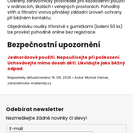
Ověřený zdravotnický prostředek pro každodenní použití
v ordinacích, školách i veřejných prostorách. Pohodlný
střih a filtrační vrstva přinášejí základní úroveň ochrany
při běžném kontaktu.
Objednávku roušky třívrstvé s gumičkami (balení 50 ks)
lze provést pohodlně online bez registrace.
Bezpečnostní upozornění
Jednorázové použití. Nepoužívejte při poškození.
Uchovávejte mimo dosah dětí. Likvidujte jako běžný
odpad.
Naposledy aktualizováno: 15. 06. 2025 • Autor: Michal Verner,
zdravotnicke-materialy.cz
Z
á
Odebírat newsletter
p
Nezmeškejte žádné novinky či slevy!
a
t
E-mail