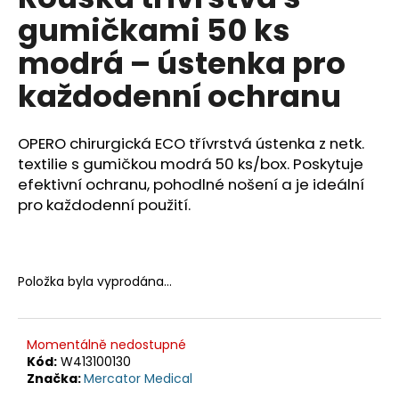
je
a
gumičkami 50 ks
0,0
z
j
modrá – ústenka pro
5
í
hvězdiček.
každodenní ochranu
t
?
OPERO chirurgická ECO třívrstvá ústenka z netk.
textilie s gumičkou modrá 50 ks/box. Poskytuje
efektivní ochranu, pohodlné nošení a je ideální
pro každodenní použití.
HLEDAT
D
Položka byla vyprodána…
o
p
o
Momentálně nedostupné
r
Kód:
W413100130
Značka:
Mercator Medical
u