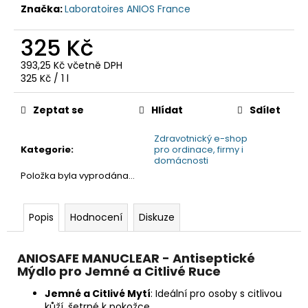
č
Značka:
Laboratoires ANIOS France
u
j
325 Kč
e
m
393,25 Kč včetně DPH
e
Měrná
325 Kč / 1 l
cena:
Zeptat se
Hlídat
Sdílet
Zdravotnický e-shop
Kategorie
:
pro ordinace, firmy i
domácnosti
Položka byla vyprodána…
Popis
Hodnocení
Diskuze
ANIOSAFE MANUCLEAR - Antiseptické
Mýdlo pro Jemné a Citlivé Ruce
Jemné a Citlivé Mytí
: Ideální pro osoby s citlivou
kůží, šetrné k pokožce.