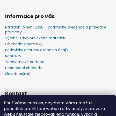
Informace pro vás
Náhradní plnění 2026 – podmínky, evidence a průvodce
pro firmy
Výrobci zdravotnického materiálu
Obchodní podmínky
Podmínky ochrany osobních údajů
Kontakty
Zdravotnické potřeby
Hodnocení obchodu
Slovník pojmů
Kontakt
Používáme cookies, abychom Vám umožnili
+420603583759 ,+420734720049
pohodlné prohlížení webu a díky analýze provozu
https://www.facebook.com/profile.php?id=615793934
webu neustále zlepšovali jeho funkce, výkon a
37445