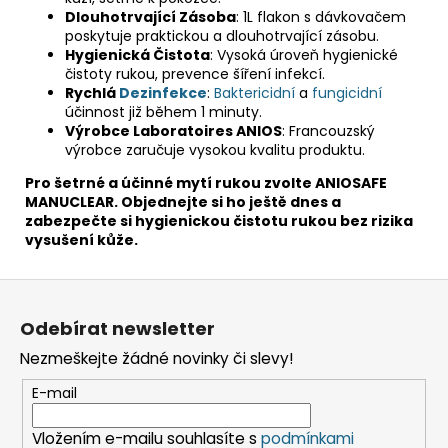
Dlouhotrvající Zásoba
: 1L flakon s dávkovačem
poskytuje praktickou a dlouhotrvající zásobu.
Hygienická Čistota
: Vysoká úroveň hygienické
čistoty rukou, prevence šíření infekcí.
Rychlá
Dezinfekce
:
Baktericidní
a
fungicidní
účinnost již během 1 minuty.
Výrobce Laboratoires ANIOS
: Francouzský
výrobce zaručuje vysokou kvalitu produktu.
Pro šetrné a účinné mytí rukou zvolte ANIOSAFE
MANUCLEAR. Objednejte si ho ještě dnes a
zabezpečte si hygienickou čistotu rukou bez rizika
vysušení kůže.
Z
á
Odebírat newsletter
p
Nezmeškejte žádné novinky či slevy!
a
t
E-mail
í
Vložením e-mailu souhlasíte s
podmínkami