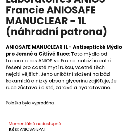
je
a
Francie ANIOSAFE
0,0
z
j
MANUCLEAR - 1L
5
í
hvězdiček.
(náhradní patrona)
t
?
ANIOSAFE MANUCLEAR 1L - Antiseptické Mýdlo
pro Jemné a Citlivé Ruce
: Toto mýdlo od
Laboratoires ANIOS ve Francii nabízí ideální
řešení pro časté mytí rukou, včetně těch
HLEDAT
nejcitlivějších. Jeho unikátní složení na bázi
kokamidů a nízký obsah glycerinu zajišťuje, že
ruce zůstávají čisté, zdravé a hydratované.
D
o
Položka byla vyprodána…
p
o
r
Momentálně nedostupné
u
Kód:
ANIOSAFEPAT