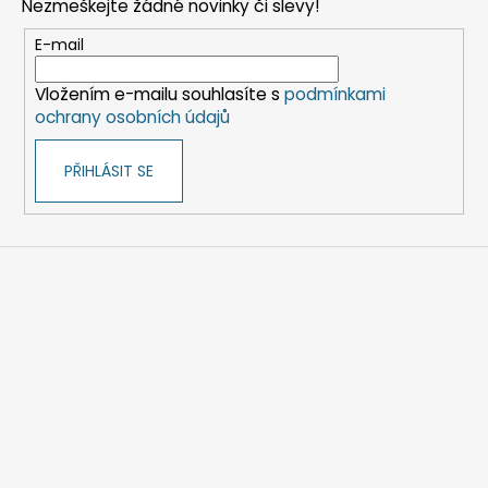
Nezmeškejte žádné novinky či slevy!
a
t
E-mail
í
Vložením e-mailu souhlasíte s
podmínkami
ochrany osobních údajů
PŘIHLÁSIT SE