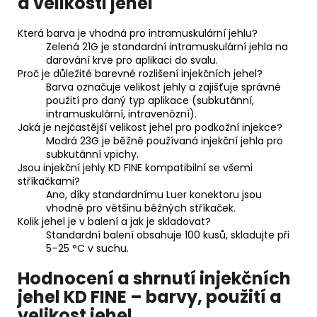
a velikosti jehel
Která barva je vhodná pro intramuskulární jehlu?
Zelená 21G je standardní intramuskulární jehla na
darování krve pro aplikaci do svalu.
Proč je důležité barevné rozlišení injekčních jehel?
Barva označuje velikost jehly a zajišťuje správné
použití pro daný typ aplikace (subkutánní,
intramuskulární, intravenózní).
Jaká je nejčastější velikost jehel pro podkožní injekce?
Modrá 23G je běžně používaná injekční jehla pro
subkutánní vpichy.
Jsou injekční jehly KD FINE kompatibilní se všemi
stříkačkami?
Ano, díky standardnímu Luer konektoru jsou
vhodné pro většinu běžných stříkaček.
Kolik jehel je v balení a jak je skladovat?
Standardní balení obsahuje 100 kusů, skladujte při
5–25 °C v suchu.
Hodnocení a shrnutí injekčních
jehel KD FINE – barvy, použití a
velikost jehel