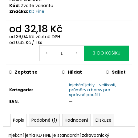
č
Kód:
Zvolte variantu
u
Značka:
KD Fine
j
e
od
32,18 Kč
m
e
od
36,04 Kč
včetně DPH
Měrná
od 0,32 Kč / 1 ks
cena:
DO KOŠÍKU
Zeptat se
Hlídat
Sdílet
Injekční jehly – velikosti,
Kategorie
:
průměry a barvy pro
správné použití
EAN
:
—
Popis
Podobné (1)
Hodnocení
Diskuze
Injekční jehla KD FINE je standardní zdravotnický