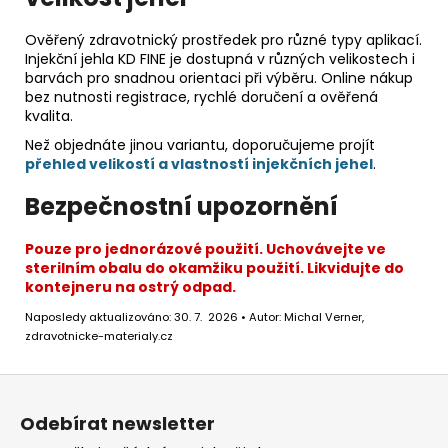
Ověřený zdravotnický prostředek pro různé typy aplikací.
Injekční jehla KD FINE je dostupná v různých velikostech i
barvách pro snadnou orientaci při výběru. Online nákup
bez nutnosti registrace, rychlé doručení a ověřená
kvalita.
Než objednáte jinou variantu, doporučujeme projít
přehled velikostí a vlastností injekčních jehel
.
Bezpečnostní upozornění
Pouze pro jednorázové použití. Uchovávejte ve
sterilním obalu do okamžiku použití. Likvidujte do
kontejneru na ostrý odpad.
Naposledy aktualizováno: 30. 7. 2026 • Autor: Michal Verner,
zdravotnicke-materialy.cz
Z
á
Odebírat newsletter
p