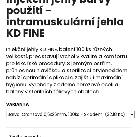
je
a
použití –
0,0
z
j
intramuskulární jehla
5
í
hvězdiček.
KD FINE
t
?
Injekční jehly KD FINE, balení 100 ks různých
velikostí, představují vrchol v kvalitě a komfortu
pro lékařské procedury. S jemným ostřím,
průhlednou hlavičkou a sterilizací etylenoxidem
HLEDAT
nabízí optimální aplikaci a zajišťují maximální
hygienu. Vyrobeny z odolné nerezové oceli a
baleny v sterilních fóliových obalech.
D
o
VARIANTA
p
o
r
u
Zvolte variantu