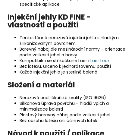
specifické aplikace
Injekční jehly KD FINE -
vlastnosti a použití
Tenkostěnná nerezová injekční jehla s hladkým
silikonizovaným povrchem
Barevný náboj dle mezinárodní normy – orientace
podle velikosti jehel a barvy
Kompatibilní se stříkačkami Luer i
Luer Lock
Bez latexu, určeno k jednorázovému použití
Každá injekční jehla je sterilně balená
Složení a materiál
Nerezová ocel lékařské kvality (ISO 9626)
Silikonová úprava povrchu – hladší vpich a
minimalizace bolesti
Plastový barevný náboj podle velikosti jehel
Bez obsahu latexu ani účinných látek
Návod k použití / aplikace