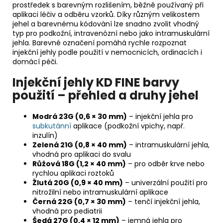
prostředek s barevným rozlišením, běžně používaný při
aplikaci léčiv a odběru vzorků. Díky různým velikostem
jehel a barevnému kódování lze snadno zvolit vhodný
typ pro podkožní, intravenózní nebo jako intramuskulární
jehla. Barevné označení pomáhá rychle rozpoznat
injekční jehly podle použití v nemocnicích, ordinacích i
domácí péči.
Injekční jehly KD FINE barvy
použití – přehled a druhy jehel
Modrá 23G (0,6 × 30 mm)
– injekční jehla pro
subkutánní
aplikace (podkožní vpichy, např.
inzulín)
Zelená 21G (0,8 × 40 mm)
– intramuskulární jehla,
vhodná pro aplikaci do svalu
Růžová 18G (1,2 × 40 mm)
– pro odběr krve nebo
rychlou aplikaci roztoků
Žlutá 20G (0,9 × 40 mm)
– univerzální použití pro
nitrožilní nebo intramuskulární aplikace
Černá 22G (0,7 × 30 mm)
– tenčí injekční jehla,
vhodná pro pediatrii
Šedá 27G (0,4 × 12 mm)
– jemná jehla pro