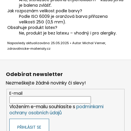
je balena zvlášť.
Jak rozpoznám velikost podle barvy?
Podle ISO 6009 je oranžová barva přiřazena
velikosti 25G (0,5 mm).
Obsahuje produkt latex?
Ne, produkt je bez latexu – vhodný i pro alergiky.
Naposledy aktualizováno: 25.05.2025 • Autor: Michal Verner,
zdravotnicke-materialy.cz
Z
á
Odebírat newsletter
p
Nezmeškejte žádné novinky či slevy!
a
t
E-mail
í
Vložením e-mailu souhlasíte s
podmínkami
ochrany osobních údajů
PŘIHLÁSIT SE