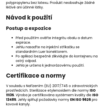
polypropylenu bez latexu. Produkt neobsahuje žádné
léčivé ani účinné látky.
Návod k použití
Postup a expozice
Před použitím ověřte integritu obalu a datum
expirace.
Jehlu nasaďte na injekční stříkačku se
standardním Luer konektorem.
Po aplikaci bezpečně zlikvidujte do kontejneru na
ostrý odpad.
Jehla je určena k jednorázovému použití.
Certifikace a normy
V souladu s Nařízením (EU) 2017/745 o zdravotnických
prostředcích. Sterilizace etylenoxidem dle normy
ISO
11135
. Výroba je certifikována systémem kvality dle
ISO
13485
. Jehly splňují požadavky normy
EN ISO 9626
pro
kovové kanyly.