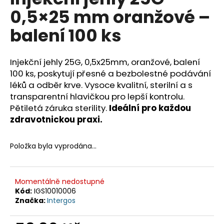
je
a
0,5×25 mm oranžové –
0,0
z
j
balení 100 ks
5
í
hvězdiček.
t
Injekční jehly 25G, 0,5x25mm, oranžové, balení
?
100 ks, poskytují přesné a bezbolestné podávání
léků a odběr krve. Vysoce kvalitní, sterilní a s
transparentní hlavičkou pro lepší kontrolu.
Pětiletá záruka sterility.
Ideální pro každou
HLEDAT
zdravotnickou praxi.
Položka byla vyprodána…
D
o
p
Momentálně nedostupné
o
Kód:
IGS10010006
Značka:
Intergos
r
u