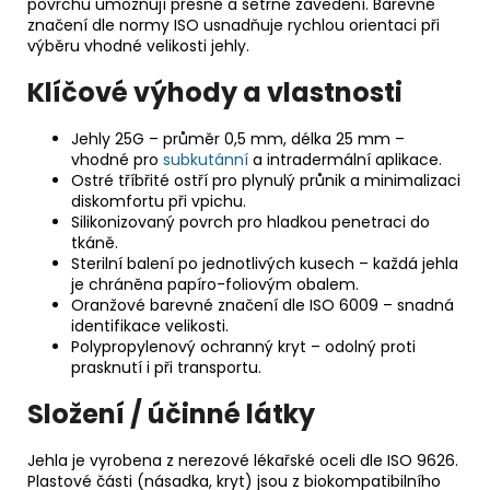
povrchu umožňují přesné a šetrné zavedení. Barevné
značení dle normy ISO usnadňuje rychlou orientaci při
výběru vhodné velikosti jehly.
Klíčové výhody a vlastnosti
Jehly 25G – průměr 0,5 mm, délka 25 mm –
vhodné pro
subkutánní
a intradermální aplikace.
Ostré tříbřité ostří pro plynulý průnik a minimalizaci
diskomfortu při vpichu.
Silikonizovaný povrch pro hladkou penetraci do
tkáně.
Sterilní balení po jednotlivých kusech – každá jehla
je chráněna papíro-foliovým obalem.
Oranžové barevné značení dle ISO 6009 – snadná
identifikace velikosti.
Polypropylenový ochranný kryt – odolný proti
prasknutí i při transportu.
Složení / účinné látky
Jehla je vyrobena z nerezové lékařské oceli dle ISO 9626.
Plastové části (násadka, kryt) jsou z biokompatibilního