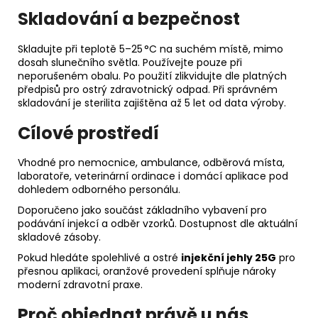
Skladování a bezpečnost
Skladujte při teplotě 5–25 °C na suchém místě, mimo
dosah slunečního světla. Používejte pouze při
neporušeném obalu. Po použití zlikvidujte dle platných
předpisů pro ostrý zdravotnický odpad. Při správném
skladování je sterilita zajištěna až 5 let od data výroby.
Cílové prostředí
Vhodné pro nemocnice, ambulance, odběrová místa,
laboratoře, veterinární ordinace i domácí aplikace pod
dohledem odborného personálu.
Doporučeno jako součást základního vybavení pro
podávání injekcí a odběr vzorků. Dostupnost dle aktuální
skladové zásoby.
Pokud hledáte spolehlivé a ostré
injekční jehly 25G
pro
přesnou aplikaci, oranžové provedení splňuje nároky
moderní zdravotní praxe.
Proč objednat právě u nás