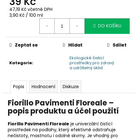
39 Kč
č
u
47,19 Kč včetně DPH
j
Měrná
3,90 Kč / 100 ml
e
cena:
DO KOŠÍKU
m
e
Zeptat se
Hlídat
Sdílet
Ekologické čisticí
Kategorie
:
prostředky pro zdravý
a udržitelný úklid
Popis
Hodnocení
Diskuze
Fiorillo Pavimenti Floreale –
popis produktu a účel použití
Fiorillo Pavimenti Floreale
je univerzální čisticí
prostředek na podlahy, který efektivně odstraňuje
nečistoty, mastnotu i odolné skvrny. Je vhodný pro