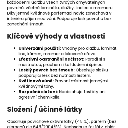
každodenní údržbu všech tvrdých omyvatelných
povrchů, včetně laminátu, dlažby, linolea a mramoru.
Díky jemné květinové parfemaci navíc zanechává v
interiéru příjemnou vůni. Podporuje lesk povrchu bez
zanechání šmouh.
Klíčové výhody a vlastnosti
Univerzální použití:
Vhodný pro dlažbu, laminát,
lino, kámen, mramor a lakované dřevo.
Efektivní odstranění nečistot:
Poradí si s
mastnotou, prachem i každodenní špínou.
Lesklý povrch bez šmouh:
Obsahuje složku
podporující lesk bez nutnosti leštění.
Květinová vůně:
Provoní místnost jemnými
květinovými tóny.
Bezpečné složení:
Neobsahuje fosfáty ani
agresivní chemikálie.
Složení / účinné látky
Obsahuje povrchově aktivní látky (< 5 %), parfém (bez
alergenů dle 648/2004/ES). Neobsahuje fosfáty, chlór