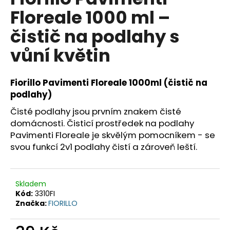
je
a
Floreale 1000 ml –
0,0
z
j
čistič na podlahy s
5
í
hvězdiček.
vůní květin
t
?
Fiorillo Pavimenti Floreale 1000ml (čistič na
podlahy)
Čisté podlahy jsou prvním znakem čisté
HLEDAT
domácnosti. Čisticí prostředek na podlahy
Pavimenti Floreale je skvělým pomocníkem - se
svou funkcí 2v1 podlahy čistí a zároveň leští.
D
o
Skladem
p
Kód:
3310FI
o
Značka:
FIORILLO
r
u