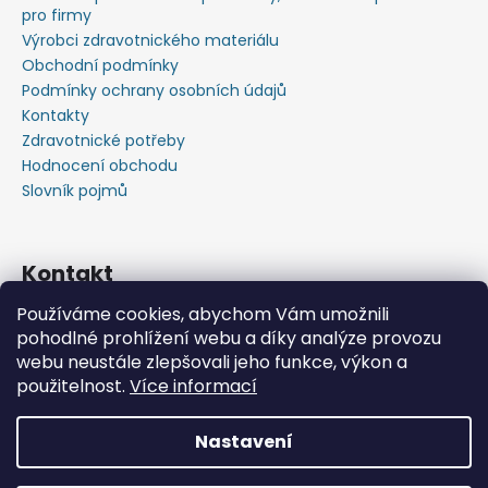
pro firmy
Výrobci zdravotnického materiálu
Obchodní podmínky
Podmínky ochrany osobních údajů
Kontakty
Zdravotnické potřeby
Hodnocení obchodu
Slovník pojmů
Kontakt
Používáme cookies, abychom Vám umožnili
+420603583759 ,+420734720049
pohodlné prohlížení webu a díky analýze provozu
https://www.facebook.com/profile.php?id=615793934
webu neustále zlepšovali jeho funkce, výkon a
37445
použitelnost.
Více informací
https://www.youtube.com/@michalverner7685
Nastavení
Vytvořil Shoptet
📦 Minimální objednávka již od 600 Kč bez DPH • Rychlý