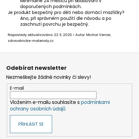
Minimálně 24 měsíců při skladování v
doporučených podmínkách.
Je produkt bezpečný pro děti nebo domácí mazlíčky?
Ano, při správném použití dle návodu a po
zaschnutí povrchu je bezpečný.
Naposledy aktualizováno: 22. 5. 2025 • Autor: Michal Verner,
zdravotnicke-materialy.cz
Z
á
Odebírat newsletter
p
Nezmeškejte žádné novinky či slevy!
a
t
E-mail
í
Vložením e-mailu souhlasíte s
podmínkami
ochrany osobních údajů
PŘIHLÁSIT SE