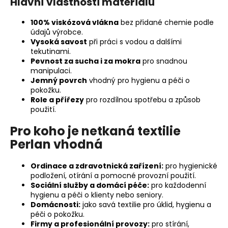
č
Hlavní vlastnosti materiálu
u
j
100% viskózová vlákna
bez přidané chemie podle
údajů výrobce.
e
Vysoká savost
při práci s vodou a dalšími
m
tekutinami.
e
Pevnost za sucha i za mokra
pro snadnou
manipulaci.
Jemný povrch
vhodný pro hygienu a péči o
pokožku.
Role a přířezy
pro rozdílnou spotřebu a způsob
použití.
Pro koho je netkaná textilie
Perlan vhodná
Ordinace a zdravotnická zařízení:
pro hygienické
podložení, otírání a pomocné provozní použití.
Sociální služby a domácí péče:
pro každodenní
hygienu a péči o klienty nebo seniory.
Domácnosti:
jako savá textilie pro úklid, hygienu a
péči o pokožku.
Firmy a profesionální provozy:
pro stírání,