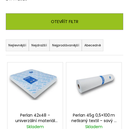
OTEVŘÍT FILTR
Ř
a
Nejlevnější
Nejdražší
Nejprodávanější
Abecedně
z
e
V
n
ý
í
p
p
i
r
s
o
p
d
r
u
o
Perlan 42x48 –
Perlan 45g 0,5×100 m
k
univerzální materiál
netkaný textil – savý a
d
pro hygienické a
ekologický materiál
Skladem
Skladem
t