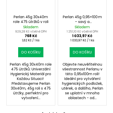
Perlan 45g 30x40m
Perlan 45g 0,95×100 m
role 475 útržků v roli
– savý a
neperforovaný
Skladem
Skladem
netkaný textil
929,28 Kč včetně DPH
1 251,10 Kč včetně DPH
768 Kč
1 033,97 Kč
Měrná
Měrná
1,62 Kč / 1 ks
1 033,97 Kč / 1 ks
cena:
cena:
DO KOŠÍKU
DO KOŠÍKU
Perlan 45g 30x40m role
Objevte neuvěřitelnou
475 útržků: Univerzální
všestrannost Perlanu v
Hygienický Materiál pro
této 0,95x100m roli!
Každou Situaci! ️
Ideální pro vytváření
Představujeme Perlan
hygienických podložek,
30x40m, 45g roli s 475
utěrek, a dalšího, Perlan
útržky, perfektní pro
se uplatní v mnoha
vytvoření...
oblastech - od...