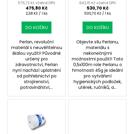
u
filtrační použití
575,72 Kč včetně DPH
642,15 Kč včetně DPH
ů
475,80 Kč
530,70 Kč
k
Měrná
Měrná
2,38 Kč / 1 ks
530,70 Kč / 1 ks
t
cena:
cena:
ů
DO KOŠÍKU
DO KOŠÍKU
Perlan, revoluční
Objevte sílu Perlanu,
materiál s neuvěřitelnou
materiálu s
škálou využití! Původně
nekonečnými
určený pro
možnostmi použití! Tato
zdravotnictví, Perlan
0,5x100m role Perlanu o
nyní nachází uplatnění
hmotnosti 45g je ideální
od pohřebnictví po
pro vytváření
strojírenství,
hygienických podložek,
potravinářství,...
utěrek, ručníků, a...