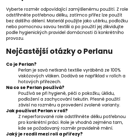
Vyberte rozměr odpovídající zamýšlenému použití. Z role
odstřihněte potřebnou délku, zatímco přířez lze použít
bez dalšího dělení. Materiál použijte jako utěrku, podložku
nebo pomocnou savou textilii a po použití jej zlikvidujte
podle hygienických pravidel domácnosti či konkrétního
provozu.
Nejčastější otázky o Perlanu
Co je Perlan?
Perlan je savá netkaná textilie vyráběná ze 100%
viskózových vláken. Dodává se například v rolích a
hotových přířezech.
Na co se Perlan používá?
Používá se při hygieně, péči o pokožku, úklidu,
podložení a zachycování tekutin. Přesné použití
závisí na rozměru a provedení zvolené varianty.
Jak používat Perlan v roli?
Z neperforované role odstřihněte délku potřebnou
pro konkrétní práci. Role je vhodná zejména tam,
kde se požadovaný rozměr pravidelně mění.
Jaký je rozdíl mezi rolí a přířezy?