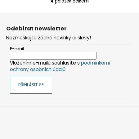
4
položek celkem
O
v
Z
l
á
á
Odebírat newsletter
d
p
a
Nezmeškejte žádné novinky či slevy!
a
c
t
E-mail
í
í
p
Vložením e-mailu souhlasíte s
podmínkami
r
ochrany osobních údajů
v
k
PŘIHLÁSIT SE
y
v
ý
p
i
s
u