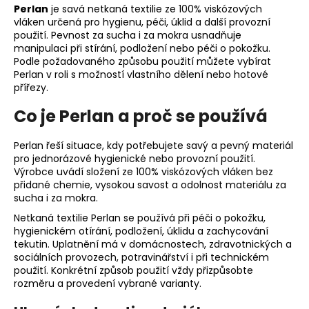
Perlan
je savá netkaná textilie ze 100% viskózových
a
vláken určená pro hygienu, péči, úklid a další provozní
j
použití. Pevnost za sucha i za mokra usnadňuje
manipulaci při stírání, podložení nebo péči o pokožku.
í
Podle požadovaného způsobu použití můžete vybírat
t
Perlan v roli s možností vlastního dělení nebo hotové
?
přířezy.
Co je Perlan a proč se používá
Perlan řeší situace, kdy potřebujete savý a pevný materiál
pro jednorázové hygienické nebo provozní použití.
HLEDAT
Výrobce uvádí složení ze 100% viskózových vláken bez
přidané chemie, vysokou savost a odolnost materiálu za
sucha i za mokra.
D
Netkaná textilie Perlan se používá při péči o pokožku,
hygienickém otírání, podložení, úklidu a zachycování
o
tekutin. Uplatnění má v domácnostech, zdravotnických a
p
sociálních provozech, potravinářství i při technickém
o
použití. Konkrétní způsob použití vždy přizpůsobte
r
rozměru a provedení vybrané varianty.
u