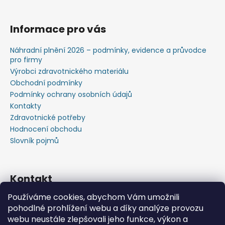
Informace pro vás
Náhradní plnění 2026 – podmínky, evidence a průvodce
pro firmy
Výrobci zdravotnického materiálu
Obchodní podmínky
Podmínky ochrany osobních údajů
Kontakty
Zdravotnické potřeby
Hodnocení obchodu
Slovník pojmů
Kontakt
Používáme cookies, abychom Vám umožnili
+420603583759 ,+420734720049
pohodlné prohlížení webu a díky analýze provozu
https://www.facebook.com/profile.php?id=615793934
webu neustále zlepšovali jeho funkce, výkon a
37445