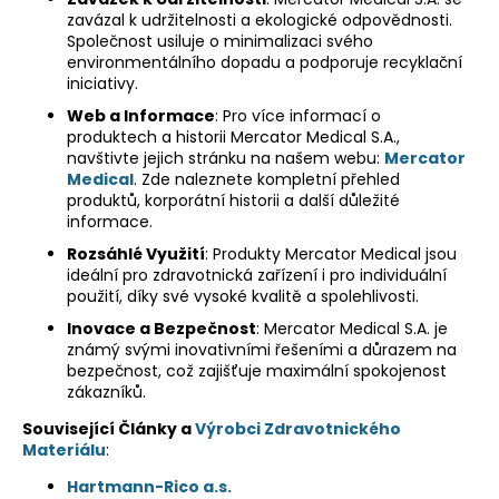
zavázal k udržitelnosti a ekologické odpovědnosti.
a
Společnost usiluje o minimalizaci svého
j
environmentálního dopadu a podporuje recyklační
í
iniciativy.
t
Web a Informace
: Pro více informací o
produktech a historii Mercator Medical S.A.,
?
navštivte jejich stránku na našem webu:
Mercator
Medical
. Zde naleznete kompletní přehled
produktů, korporátní historii a další důležité
informace.
Rozsáhlé Využití
: Produkty Mercator Medical jsou
HLEDAT
ideální pro zdravotnická zařízení i pro individuální
použití, díky své vysoké kvalitě a spolehlivosti.
Inovace a Bezpečnost
: Mercator Medical S.A. je
známý svými inovativními řešeními a důrazem na
D
bezpečnost, což zajišťuje maximální spokojenost
o
zákazníků.
p
o
Související Články a
Výrobci Zdravotnického
r
Materiálu
:
u
Hartmann-Rico a.s.