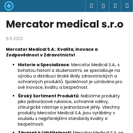
K
Přejít
Hledat
Náku
M
Přihlášen
na
o
obsah
Zpět
Zpět
košík
š
Mercator medical s.r.o
í
C
k
o
8.6.2023
p
Mercator Medical S.A.: Kvalita, Inovace a
o
Zodpovědnost v Zdravotnictví
t
Historie a Specializace
: Mercator Medical S.A., s
ř
bohatou historií a zkušenostmi, se specializuje na
výrobu a distribuci široké škály zdravotnických a
e
ochranných produktů. Společnost je uznávána pro
b
své inovace, kvalitu a bezpečnost.
u
Široký Sortiment Produktů
: Nabízíme produkty
j
jako jednorázové rukavice, ochranné oděvy,
chirurgické nástroje a jednorázové jehly. Všechny
e
produkty Mercator Medical S.A. jsou vyráběny v
t
souladu s nejpřísnějšími standardy kvality a
e
bezpečnosti.
n
Závazek k Udržitelnosti
: Mercator Medical S.A. se