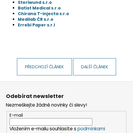
č
Steriwund s.r.o
u
Batist Medical s.r.o
j
Chirana T-injecta s.r.o
Medilab ČR s.r.o
e
Errebi Paper s.r.l
m
e
PŘEDCHOZÍ ČLÁNEK
DALŠÍ ČLÁNEK
Z
á
Odebírat newsletter
p
Nezmeškejte žádné novinky či slevy!
a
t
E-mail
í
Vložením e-mailu souhlasíte s
podmínkami