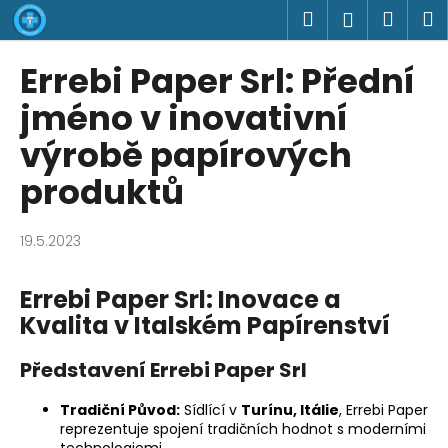
K
Přejít
Hledat
Náku
M
Přihlášen
na
o
obsah
Zpět
Zpět
košík
š
Errebi Paper Srl: Přední
í
C
jméno v inovativní
k
o
výrobě papírových
p
produktů
o
t
ř
19.5.2023
e
b
Errebi Paper Srl: Inovace a
u
Kvalita v Italském Papírenství
j
e
Představení Errebi Paper Srl
t
Tradiční Původ:
Sídlící v
Turínu, Itálie
, Errebi Paper
e
reprezentuje spojení tradičních hodnot s moderními
n