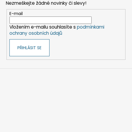
Nezmeškejte žádné novinky či slevy!
a
t
E-mail
í
Vložením e-mailu souhlasíte s
podmínkami
ochrany osobních údajů
PŘIHLÁSIT SE