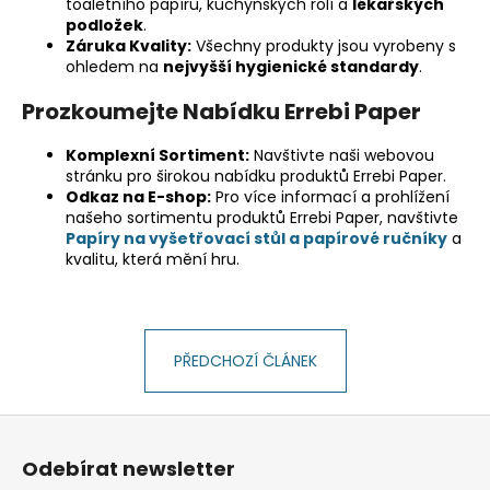
č
toaletního papíru, kuchyňských rolí a
lékařských
u
podložek
.
Záruka Kvality:
Všechny produkty jsou vyrobeny s
j
ohledem na
nejvyšší hygienické standardy
.
e
m
Prozkoumejte Nabídku Errebi Paper
e
Komplexní Sortiment:
Navštivte naši webovou
stránku pro širokou nabídku produktů Errebi Paper.
Odkaz na E-shop:
Pro více informací a prohlížení
našeho sortimentu produktů Errebi Paper, navštivte
Papíry na vyšetřovací stůl a papírové ručníky
a
kvalitu, která mění hru.
PŘEDCHOZÍ ČLÁNEK
Z
á
Odebírat newsletter
p