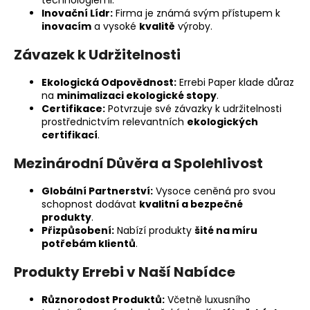
technologiemi.
a
Inovační Lídr:
Firma je známá svým přístupem k
inovacím
a vysoké
kvalitě
výroby.
j
í
Závazek k Udržitelnosti
t
Ekologická Odpovědnost:
Errebi Paper klade důraz
?
na
minimalizaci ekologické stopy
.
Certifikace:
Potvrzuje své závazky k udržitelnosti
prostřednictvím relevantních
ekologických
certifikací
.
HLEDAT
Mezinárodní Důvěra a Spolehlivost
Globální Partnerství:
Vysoce ceněná pro svou
schopnost dodávat
kvalitní a bezpečné
produkty
.
D
Přizpůsobení:
Nabízí produkty
šité na míru
o
potřebám klientů
.
p
o
Produkty Errebi v Naší Nabídce
r
u
Různorodost Produktů:
Včetně luxusního