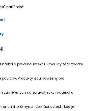
ků patří také:
ení
ty
H
nfekci a prevenci infekcí. Produkty této značky
 i povrchy. Produkty jsou navrženy pro
ech zaměřených na zdravotnický materiál a
astronomii, průmyslu i domácnostech, kde je