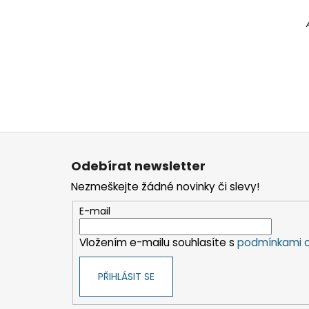
Z
á
Odebírat newsletter
p
Nezmeškejte žádné novinky či slevy!
a
t
E-mail
í
Vložením e-mailu souhlasíte s
podmínkami o
PŘIHLÁSIT SE