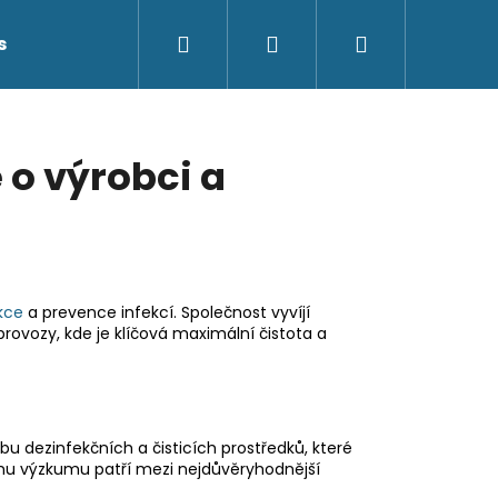
Hledat
Přihlášení
Nákupní
s
Kontakty
košík
o výrobci a
kce
a prevence infekcí. Společnost vyvíjí
provozy, kde je klíčová maximální čistota a
u dezinfekčních a čisticích prostředků, které
tému výzkumu patří mezi nejdůvěryhodnější