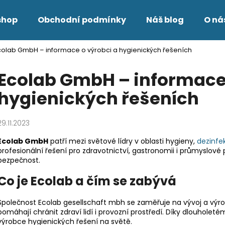
shop
Obchodní podmínky
Náš blog
O ná
colab GmbH – informace o výrobci a hygienických řešeních
Co potřebujete najít?
Ecolab GmbH – informace 
hygienických řešeních
HLEDAT
29.11.2023
Doporučujeme
Ecolab GmbH
patří mezi světové lídry v oblasti hygieny,
dezinfe
profesionální řešení pro zdravotnictví, gastronomii i průmyslové 
bezpečnost.
Co je Ecolab a čím se zabývá
Společnost Ecolab gesellschaft mbh se zaměřuje na vývoj a výrob
pomáhají chránit zdraví lidí i provozní prostředí. Díky dlouhole
výrobce hygienických řešení na světě.