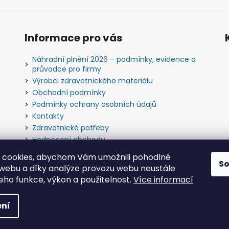
Informace pro vás
Náhradní plnění 2026 – podmínky, evidence a
průvodce pro firmy
Výrobci zdravotnického materiálu
Obchodní podmínky
Podmínky ochrany osobních údajů
Kontakty
Zdravotnické potřeby
Hodnocení obchodu
Slovník pojmů
 cookies, abychom Vám umožnili pohodlné
S
 webu a díky analýze provozu webu neustále
jeho funkce, výkon a použitelnost.
Více informací
bchod s.r.o.
. Všechna práva vyhrazena.
ní
o.