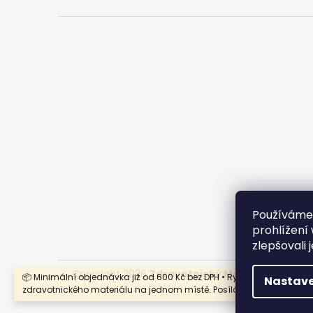
Používáme
prohlížení
zlepšovali 
Copyright 2026
Zdravotnický Materiál - Velkoo
📦 Minimální objednávka již od 600 Kč bez DPH • Rychlý nákup
Nastave
zdravotnického materiálu na jednom místě. Posíláme i na Slovensk