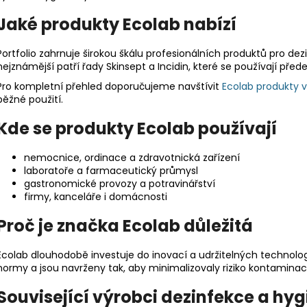
Jaké produkty Ecolab nabízí
Portfolio zahrnuje širokou škálu profesionálních produktů pro dezi
nejznámější patří řady Skinsept a Incidin, které se používají pře
Pro kompletní přehled doporučujeme navštívit
Ecolab produkty 
běžné použití.
Kde se produkty Ecolab používají
nemocnice, ordinace a zdravotnická zařízení
laboratoře a farmaceutický průmysl
gastronomické provozy a potravinářství
firmy, kanceláře i domácnosti
Proč je značka Ecolab důležitá
Ecolab dlouhodobě investuje do inovací a udržitelných technologií
normy a jsou navrženy tak, aby minimalizovaly riziko kontaminac
Související výrobci dezinfekce a hy