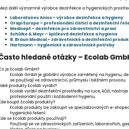
Mezi další významné výrobce dezinfekce a hygienických prostřed
Laboratoires Anios – výrobce dezinfekce a hygieny
Orapi Europe – profesionální čisticí a dezinfekční řeš
Medisept – dezinfekce pro zdravotnictví a praxi
Schülke & Mayr – špičková dezinfekce a hygiena
B. Braun Medical – zdravotnické a dezinfekční produk
Hartmann – hygienické a zdravotnické potřeby
Často hledané otázky – Ecolab Gmb
Co je Ecolab GmbH?
Ecolab GmbH je globální výrobce zaměřený na hygienu, dezi
se používají ve zdravotnictví, průmyslu i běžném provozu.
Jaké produkty Ecolab vyrábí?
Ecolab vyrábí dezinfekční prostředky na ruce, kůži, nástroje
profesionální použití i každodenní hygienu.
Kde koupit Ecolab produkty?
Ecolab produkty lze zakoupit ve specializovaných e-shop
hygienická řešení.
Kde se Ecolab produkty používají?
Používají se ve zdravotnických zařízeních, laboratořích, g