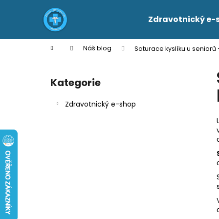
K
Přejít
na
o
Zdravotnický e-
obsah
Zpět
Zpět
š
do
do
í
Domů
Náš blog
Saturace kyslíku u seniorů 
k
obchodu
obchodu
P
o
Kategorie
Přeskočit
s
kategorie
t
Zdravotnický e-shop
r
a
n
n
í
p
a
n
e