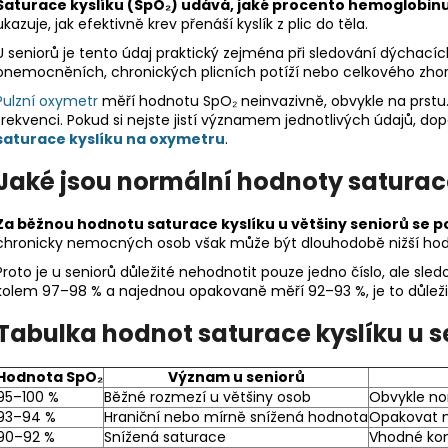
Saturace kyslíku (SpO₂) udává, jaké procento hemoglobinu 
ukazuje, jak efektivně krev přenáší kyslík z plic do těla.
U seniorů je tento údaj praktický zejména při sledování dýchacíc
onemocněních, chronických plicních potíží nebo celkového zhor
Pulzní oxymetr
měří hodnotu SpO₂ neinvazivně, obvykle na prstu
frekvenci. Pokud si nejste jistí významem jednotlivých údajů, d
saturace kyslíku na oxymetru
.
Jaké jsou normální hodnoty saturace
Za běžnou hodnotu saturace kyslíku u většiny seniorů se po
chronicky nemocných osob však může být dlouhodobě nižší hod
Proto je u seniorů důležité nehodnotit pouze jedno číslo, ale sl
kolem 97–98 % a najednou opakovaně měří 92–93 %, je to důležit
Tabulka hodnot saturace kyslíku u s
Hodnota SpO₂
Význam u seniorů
95–100 %
Běžné rozmezí u většiny osob
Obvykle no
93–94 %
Hraniční nebo mírně snížená hodnota
Opakovat mě
90–92 %
Snížená saturace
Vhodné kon