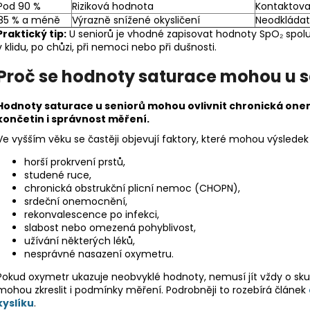
Pod 90 %
Riziková hodnota
Kontaktova
85 % a méně
Výrazně snížené okysličení
Neodkláda
Praktický tip:
U seniorů je vhodné zapisovat hodnoty SpO₂ spol
v klidu, po chůzi, při nemoci nebo při dušnosti.
Proč se hodnoty saturace mohou u se
Hodnoty saturace u seniorů mohou ovlivnit chronická onemo
končetin i správnost měření.
Ve vyšším věku se častěji objevují faktory, které mohou výsledek o
horší prokrvení prstů,
studené ruce,
chronická obstrukční plicní nemoc (CHOPN),
srdeční onemocnění,
rekonvalescence po infekci,
slabost nebo omezená pohyblivost,
užívání některých léků,
nesprávné nasazení oxymetru.
Pokud oxymetr ukazuje neobvyklé hodnoty, nemusí jít vždy o sku
mohou zkreslit i podmínky měření. Podrobněji to rozebírá článek
kyslíku
.