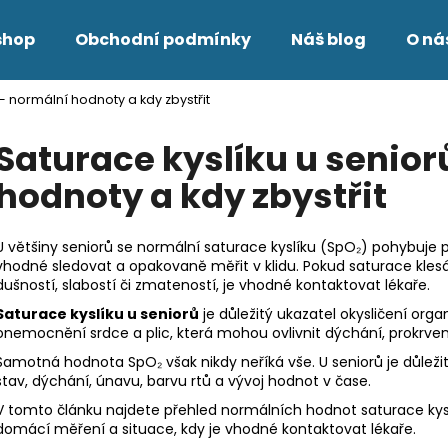
shop
Obchodní podmínky
Náš blog
O ná
– normální hodnoty a kdy zbystřit
Co potřebujete najít?
Saturace kyslíku u senior
hodnoty a kdy zbystřit
HLEDAT
U většiny seniorů se normální saturace kyslíku (SpO₂) pohybuje 
vhodné sledovat a opakovaně měřit v klidu. Pokud saturace klesá
Doporučujeme
dušností, slabostí či zmateností, je vhodné kontaktovat lékaře.
Saturace kyslíku u seniorů
je důležitý ukazatel okysličení orga
onemocnění srdce a plic, která mohou ovlivnit dýchání, prokrv
Samotná hodnota SpO₂ však nikdy neříká vše. U seniorů je důležité
stav, dýchání, únavu, barvu rtů a vývoj hodnot v čase.
V tomto článku najdete přehled normálních hodnot saturace kyslí
domácí měření a situace, kdy je vhodné kontaktovat lékaře.