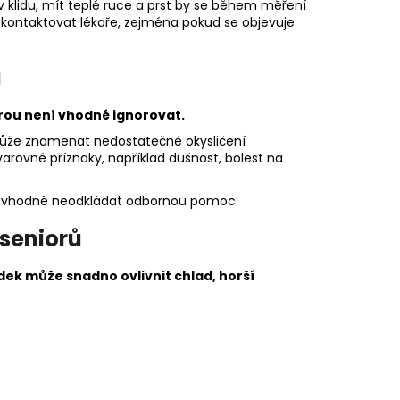
v klidu, mít teplé ruce a prst by se během měření
kontaktovat lékaře, zejména pokud se objevuje
a
erou není vhodné ignorovat.
ůže znamenat nedostatečné okysličení
varovné příznaky, například dušnost, bolest na
je vhodné neodkládat odbornou pomoc.
 seniorů
dek může snadno ovlivnit chlad, horší