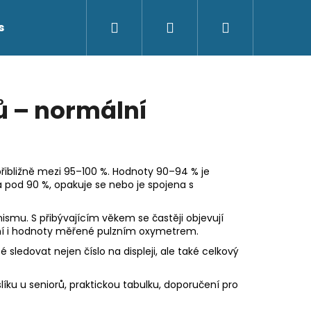
Hledat
Přihlášení
Nákupní
s
Kontakty
košík
ů – normální
přibližně mezi 95–100 %. Hodnoty 90–94 % je
 pod 90 %, opakuje se nebo je spojena s
nismu. S přibývajícím věkem se častěji objevují
ení i hodnoty měřené pulzním oxymetrem.
 sledovat nejen číslo na displeji, ale také celkový
ku u seniorů, praktickou tabulku, doporučení pro