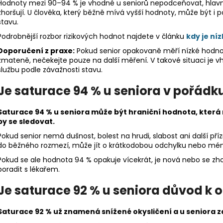
Hodnoty mezi 90–94 % je vhodné u seniorů nepodceňovat, hlavn
zhoršují. U člověka, který běžně mívá vyšší hodnoty, může být 
stavu.
Podrobnější rozbor rizikových hodnot najdete v článku
kdy je ní
Doporučení z praxe:
Pokud senior opakovaně měří nízké hodno
zmateně, nečekejte pouze na další měření. V takové situaci je
službu podle závažnosti stavu.
Je saturace 94 % u seniora v pořádk
Saturace 94 % u seniora může být hraniční hodnota, kter
by se sledovat.
Pokud senior nemá dušnost, bolest na hrudi, slabost ani další p
do běžného rozmezí, může jít o krátkodobou odchylku nebo mé
Pokud se ale hodnota 94 % opakuje vícekrát, je nová nebo se zho
poradit s lékařem.
Je saturace 92 % u seniora důvod k
Saturace 92 % už znamená snížené okysličení a u seniora 