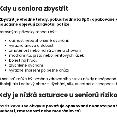
Kdy u seniora zbystřit
Zbystřit je vhodné tehdy, pokud hodnota SpO₂ opakovaně 
současně objevují zdravotní potíže.
Varovnými příznaky mohou být:
dušnost nebo zhoršené dýchání,
výrazná únava a slabost,
zmatenost nebo náhlá změna chování,
modrání rtů, prstů nebo nehtových lůžek,
bolest na hrudi,
zrychlené dýchání,
výrazné zhoršení po běžné chůzi.
U seniorů může být změna zdravotního stavu někdy nenápadná. P
displeji, ale i celkový obraz – dýchání, sílu, orientaci a schopnos
Kdy je nízká saturace u seniorů rizik
Za rizikovou se obvykle považuje opakovaná hodnota pod 9
slabostí, zmateností nebo modráním rtů.