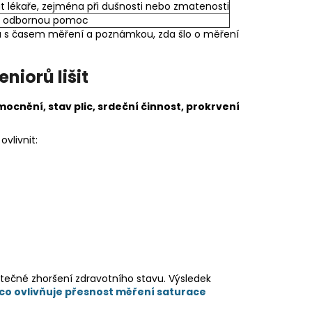
t lékaře, zejména při dušnosti nebo zmatenosti
t odbornou pomoc
u s časem měření a poznámkou, zda šlo o měření
niorů lišit
cnění, stav plic, srdeční činnost, prokrvení
vlivnit:
tečné zhoršení zdravotního stavu. Výsledek
co ovlivňuje přesnost měření saturace