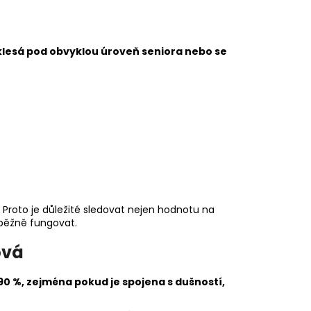
klesá pod obvyklou úroveň seniora nebo se
roto je důležité sledovat nejen hodnotu na
t běžně fungovat.
ová
0 %, zejména pokud je spojena s dušností,