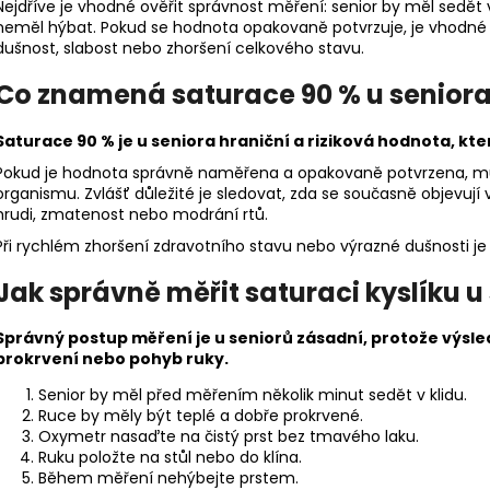
Nejdříve je vhodné ověřit správnost měření: senior by měl sedět 
neměl hýbat. Pokud se hodnota opakovaně potvrzuje, je vhodné 
dušnost, slabost nebo zhoršení celkového stavu.
Co znamená saturace 90 % u senior
Saturace 90 % je u seniora hraniční a riziková hodnota, kt
Pokud je hodnota správně naměřena a opakovaně potvrzena, m
organismu. Zvlášť důležité je sledovat, zda se současně objevují 
hrudi, zmatenost nebo modrání rtů.
Při rychlém zhoršení zdravotního stavu nebo výrazné dušnosti 
Jak správně měřit saturaci kyslíku u
Správný postup měření je u seniorů zásadní, protože výsle
prokrvení nebo pohyb ruky.
Senior by měl před měřením několik minut sedět v klidu.
Ruce by měly být teplé a dobře prokrvené.
Oxymetr nasaďte na čistý prst bez tmavého laku.
Ruku položte na stůl nebo do klína.
Během měření nehýbejte prstem.