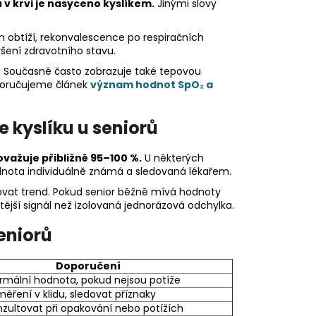
v krvi je nasyceno kyslíkem.
Jinými slovy
h obtíží, rekonvalescence po respiračních
šení zdravotního stavu.
. Současně často zobrazuje také tepovou
oporučujeme článek
význam hodnot SpO₂ a
 kyslíku u seniorů
važuje přibližně 95–100 %.
U některých
nota individuálně známá a sledovaná lékařem.
edovat trend. Pokud senior běžně mívá hodnoty
ější signál než izolovaná jednorázová odchylka.
eniorů
Doporučení
rmální hodnota, pokud nejsou potíže
ření v klidu, sledovat příznaky
zultovat při opakování nebo potížích