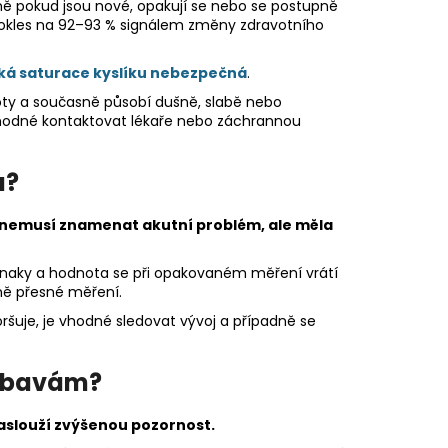
ě pokud jsou nové, opakují se nebo se postupně
i pokles na 92–93 % signálem změny zdravotního
zká saturace kyslíku nebezpečná
.
ty a současně působí dušně, slabě nebo
 vhodné kontaktovat lékaře nebo záchrannou
u?
á nemusí znamenat akutní problém, ale měla
říznaky a hodnota se při opakovaném měření vrátí
ně přesné měření.
ršuje, je vhodné sledovat vývoj a případně se
 obavám?
zaslouží zvýšenou pozornost.