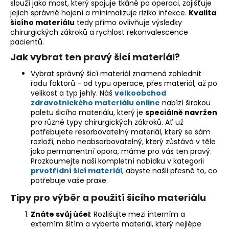
slouží jako most, který spojuje tkáně po operaci, zajišťuje
a
jejich správné hojení a minimalizuje riziko infekce.
Kvalita
šicího materiálu
tedy přímo ovlivňuje výsledky
j
chirurgických zákroků a rychlost rekonvalescence
í
pacientů.
t
Jak vybrat ten pravý šicí materiál?
?
Vybrat správný šicí materiál znamená zohlednit
řadu faktorů - od typu operace, přes materiál, až po
velikost a typ jehly. Náš
velkoobchod
zdravotnického materiálu online
nabízí širokou
paletu šicího materiálu, který je
speciálně navržen
HLEDAT
pro různé typy chirurgických zákroků. Ať už
potřebujete resorbovatelný materiál, který se sám
rozloží, nebo neabsorbovatelný, který zůstává v těle
jako permanentní opora, máme pro vás ten pravý.
Prozkoumejte naši kompletní nabídku v kategorii
D
prvotřídní šicí materiál
, abyste našli přesně to, co
o
potřebuje vaše praxe.
p
o
Tipy pro výběr a použití šicího materiálu
r
Znáte svůj účel
: Rozlišujte mezi interním a
u
externím šitím a vyberte materiál, který nejlépe