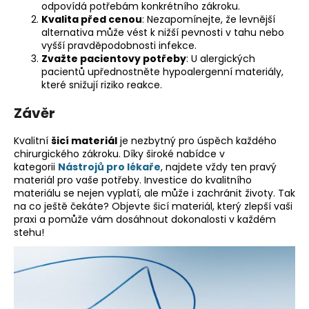
č
odpovídá potřebám konkrétního zákroku.
u
Kvalita před cenou
: Nezapomínejte, že levnější
j
alternativa může vést k nižší pevnosti v tahu nebo
e
vyšší pravděpodobnosti infekce.
Zvažte pacientovy potřeby
: U alergických
m
pacientů upřednostněte hypoalergenní materiály,
e
které snižují riziko reakce.
Závěr
Kvalitní
šicí materiál
je nezbytný pro úspěch každého
chirurgického zákroku. Díky široké nabídce v
kategorii
Nástrojů pro lékaře
, najdete vždy ten pravý
materiál pro vaše potřeby. Investice do kvalitního
materiálu se nejen vyplatí, ale může i zachránit životy. Tak
na co ještě čekáte? Objevte šicí materiál, který zlepší vaši
praxi a pomůže vám dosáhnout dokonalosti v každém
stehu!