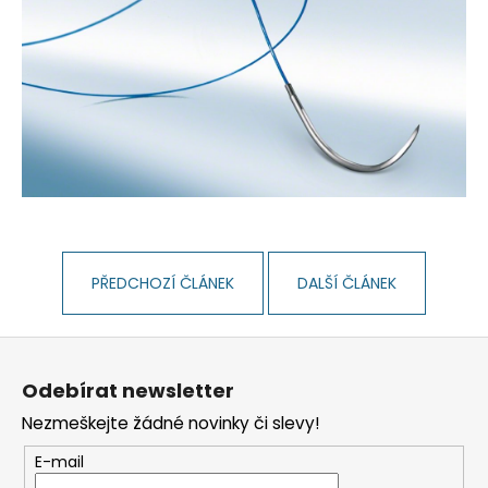
PŘEDCHOZÍ ČLÁNEK
DALŠÍ ČLÁNEK
Z
á
Odebírat newsletter
p
Nezmeškejte žádné novinky či slevy!
a
t
E-mail