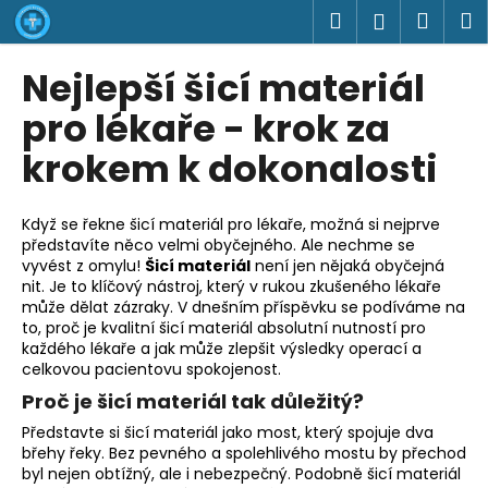
K
Přejít
Hledat
Náku
M
Přihlášen
na
o
obsah
Zpět
Zpět
košík
š
Nejlepší šicí materiál
í
C
pro lékaře - krok za
k
o
krokem k dokonalosti
p
o
Když se řekne šicí materiál pro lékaře, možná si nejprve
t
představíte něco velmi obyčejného. Ale nechme se
ř
vyvést z omylu!
Šicí materiál
není jen nějaká obyčejná
e
nit. Je to klíčový nástroj, který v rukou zkušeného lékaře
může dělat zázraky. V dnešním příspěvku se podíváme na
b
to, proč je kvalitní šicí materiál absolutní nutností pro
u
každého lékaře a jak může zlepšit výsledky operací a
j
celkovou pacientovu spokojenost.
e
Proč je šicí materiál tak důležitý?
t
Představte si šicí materiál jako most, který spojuje dva
e
břehy řeky. Bez pevného a spolehlivého mostu by přechod
byl nejen obtížný, ale i nebezpečný. Podobně šicí materiál
n