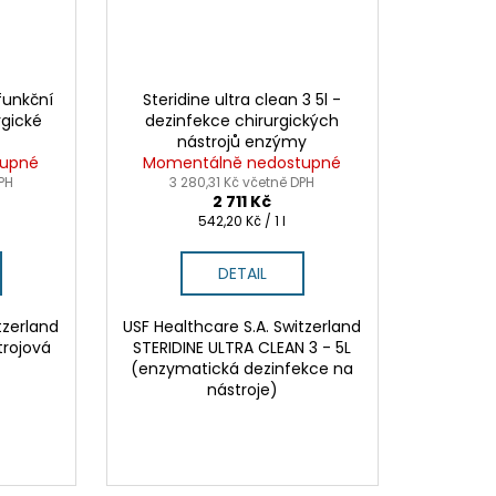
ufunkční
Steridine ultra clean 3 5l -
rgické
dezinfekce chirurgických
nástrojů enzýmy
tupné
Momentálně nedostupné
PH
3 280,31 Kč včetně DPH
2 711 Kč
Měrná
542,20 Kč / 1 l
cena:
DETAIL
tzerland
USF Healthcare S.A. Switzerland
trojová
STERIDINE ULTRA CLEAN 3 - 5L
(enzymatická dezinfekce na
nástroje)