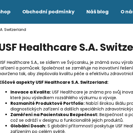
shop
Obchodní podmínky
Náš blog
O ná
A. Switzerland
Co potřebujete najít?
USF Healthcare S.A. Switz
HLEDAT
USF Healthcare S.A., se sídlem ve Švýcarsku, je známá svou výro
zařízení a pomůcek. Společnost se zaměřuje na inovativní řešení 
navržena tak, aby zlepšovala kvalitu péče a efektivitu zdravotni
Doporučujeme
Klíčové aspekty USF Healthcare S.A. Switzerland:
Inovace a Kvalita:
USF Healthcare je známa pro svůj inova
které jsou výsledkem rozsáhlého výzkumu a vývoje.
Rozmanité Produktové Portfolio:
Nabízí širokou škálu pr
diagnostických zařízení a dalších speciálních zdravotnic
Zaměření na Pacientskou Bezpečnost:
Bezpečnost a poh
což se odráží v designu a funkcionalitě jejich produktů.
Globální Dosah:
S globální přítomností poskytuje USF Hea
zařízením po celém světě.