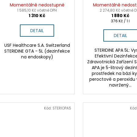
Momentálně nedostupné
Momentálně nedos
1 585,10 Kč včetně DPH
2 274,80 Kč včetně 
1 310 Kč
1 880 Kč
Měrná
376 Kč / 1 l
cena:
DETAIL
DETAIL
USF Healthcare S.A. Switzerland
STERIDINE APA 5L: V
STERIDINE GTA - 5L (dezinfekce
Efektivní Dezinfekc
na endoskopy)
Zdravotnická Zařízení S
APA je 5-litrový dezin
prostředek na bázi ky
peroctové a peroxidu 
navržený...
Kód:
STERIOPA5
Kód