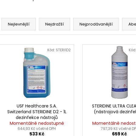
Ř
a
Nejlevnější
Nejdražší
Nejprodávanější
Ab
z
e
V
n
ý
Kód:
STERI1D2
Kód
í
p
p
i
r
s
o
p
d
r
u
o
k
d
USF Healthcare S.A.
STERIDINE ULTRA CLEA
t
Switzerland STERIDINE D2 - 1L
(nástrojová dezinf
u
dezinfekce nástrojů
ů
k
Momentálně nedostupné
Momentálně nedos
t
644,93 Kč včetně DPH
797,39 Kč včetně D
533 Kč
659 Kč