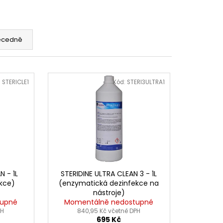
ecedně
:
STERICLE1
Kód:
STERI3ULTRA1
N - 1L
STERIDINE ULTRA CLEAN 3 - 1L
ekce)
(enzymatická dezinfekce na
nástroje)
tupné
Momentálně nedostupné
PH
840,95 Kč včetně DPH
695 Kč