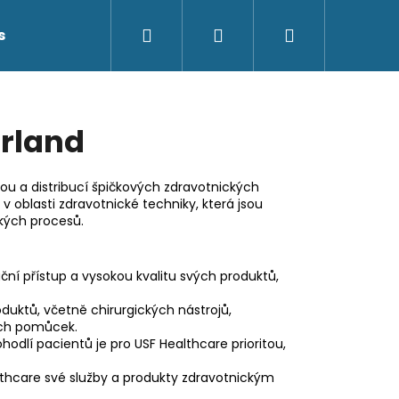
Hledat
Přihlášení
Nákupní
s
Kontakty
košík
erland
bou a distribucí špičkových zdravotnických
v oblasti zdravotnické techniky, která jsou
ckých procesů.
ční přístup a vysokou kvalitu svých produktů,
oduktů, včetně chirurgických nástrojů,
kých pomůcek.
odlí pacientů je pro USF Healthcare prioritou,
lthcare své služby a produkty zdravotnickým