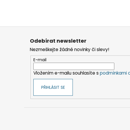
Z
á
Odebírat newsletter
p
Nezmeškejte žádné novinky či slevy!
a
t
E-mail
í
Vložením e-mailu souhlasíte s
podmínkami o
PŘIHLÁSIT SE