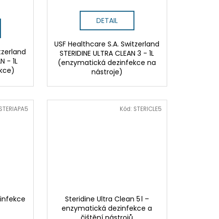
DETAIL
USF Healthcare S.A. Switzerland
tzerland
STERIDINE ULTRA CLEAN 3 - 1L
N - 1L
(enzymatická dezinfekce na
ekce)
nástroje)
STERIAPA5
Kód:
STERICLE5
zinfekce
Steridine Ultra Clean 5 l –
enzymatická dezinfekce a
čištění nástrojů