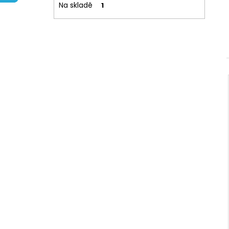
Na skladě
1
l