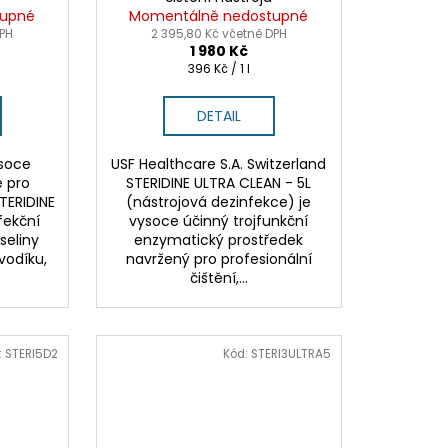
tupné
Momentálně nedostupné
DPH
2 395,80 Kč včetně DPH
1 980 Kč
Měrná
396 Kč / 1 l
cena:
DETAIL
ysoce
USF Healthcare S.A. Switzerland
e pro
STERIDINE ULTRA CLEAN - 5L
TERIDINE
(nástrojová dezinfekce) je
fekční
vysoce účinný trojfunkční
seliny
enzymatický prostředek
vodíku,
navržený pro profesionální
čištění,...
:
STERI5D2
Kód:
STERI3ULTRA5