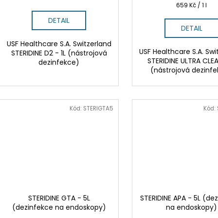
ů
Měrná
659 Kč / 1 l
cena:
DETAIL
DETAIL
USF Healthcare S.A. Switzerland
USF Healthcare S.A. Swi
STERIDINE D2 - 1L (nástrojová
STERIDINE ULTRA CLEA
dezinfekce)
(nástrojová dezinf
Kód:
STERIGTA5
Kód:
STERIDINE GTA - 5L
STERIDINE APA - 5L (de
(dezinfekce na endoskopy)
na endoskopy)