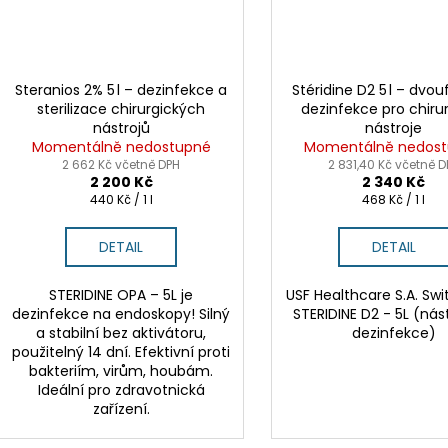
Steranios 2% 5 l – dezinfekce a
Stéridine D2 5 l – dvo
sterilizace chirurgických
dezinfekce pro chiru
nástrojů
nástroje
Momentálně nedostupné
Momentálně nedos
2 662 Kč včetně DPH
2 831,40 Kč včetně D
2 200 Kč
2 340 Kč
Měrná
Měrná
440 Kč / 1 l
468 Kč / 1 l
cena:
cena:
DETAIL
DETAIL
STERIDINE OPA – 5L je
USF Healthcare S.A. Swi
dezinfekce na endoskopy! Silný
STERIDINE D2 - 5L (nás
a stabilní bez aktivátoru,
dezinfekce)
použitelný 14 dní. Efektivní proti
bakteriím, virům, houbám.
Ideální pro zdravotnická
zařízení.