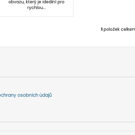
obvazu, který je ideální pro
rychlou...
1
položek celke
O
v
l
á
d
a
c
í
p
r
chrany osobních údajů
v
k
y
v
ý
p