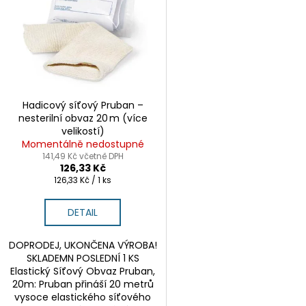
p
p
i
r
s
o
p
d
r
u
o
k
d
Hadicový síťový Pruban –
t
nesterilní obvaz 20 m (více
u
velikostí)
ů
k
Momentálně nedostupné
t
141,49 Kč včetně DPH
126,33 Kč
ů
Měrná
126,33 Kč / 1 ks
cena:
DETAIL
DOPRODEJ, UKONČENA VÝROBA!
SKLADEMN POSLEDNÍ 1 KS
Elastický Síťový Obvaz Pruban,
20m: Pruban přináší 20 metrů
vysoce elastického síťového