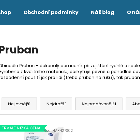
shop
Obchodní podmínky
Náš blog
O ná
Co potřebujete najít?
Pruban
HLEDAT
Obinadlo Pruban - dokonalý pomocník při zajištění rychlé a spoleh
Vyrobeno z kvalitního materiálu, poskytuje pevné a pohodlné obv
každodenní použití jak pro lidi (třeba pruban na ruku), tak pruba
Doporučujeme
Ř
a
Nejlevnější
Nejdražší
Nejprodávanější
Ab
z
e
V
n
TRVALE NÍZKÁ CENA
ý
Kód:
HAR427302
í