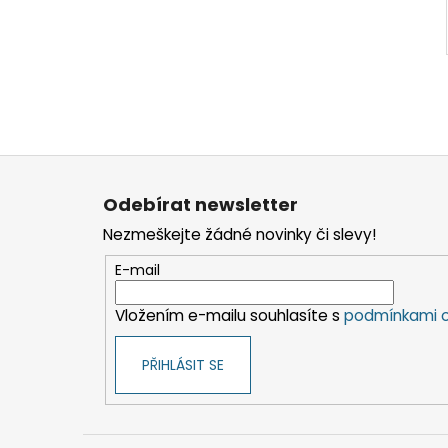
Z
á
Odebírat newsletter
p
Nezmeškejte žádné novinky či slevy!
a
t
E-mail
í
Vložením e-mailu souhlasíte s
podmínkami o
PŘIHLÁSIT SE