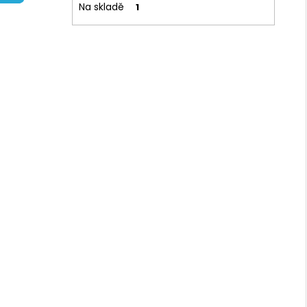
Na skladě
1
l