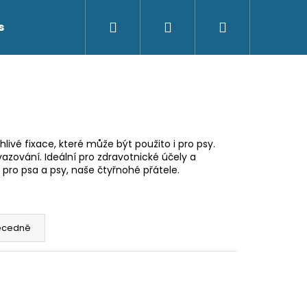
Hledat
Přihlášení
Nákupní
s
Kontakty
košík
livé fixace, které může být použito i pro psy.
azování. Ideální pro zdravotnické účely a
n pro psa a psy, naše čtyřnohé přátele.
ecedně