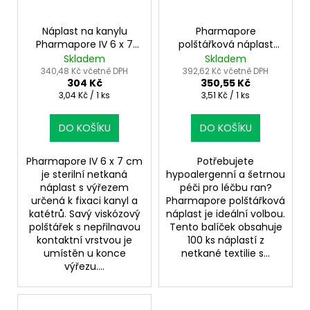
d
r
a
u
o
j
Náplast na kanylu
Pharmapore
k
Pharmapore IV 6 x 7
polštářková náplast
d
í
cm – 100 ks
8x10 cm –
Skladem
Skladem
t
u
t
hypoalergenní krytí
340,48 Kč včetně DPH
392,62 Kč včetně DPH
ů
304 Kč
350,55 Kč
ran
k
?
Měrná
Měrná
3,04 Kč / 1 ks
3,51 Kč / 1 ks
t
cena:
cena:
ů
DO KOŠÍKU
DO KOŠÍKU
HLEDAT
Pharmapore IV 6 x 7 cm
Potřebujete
je sterilní netkaná
hypoalergenní a šetrnou
náplast s výřezem
péči pro léčbu ran?
určená k fixaci kanyl a
Pharmapore polštářková
katétrů. Savý viskózový
náplast je ideální volbou.
D
polštářek s nepřilnavou
Tento balíček obsahuje
o
kontaktní vrstvou je
100 ks náplastí z
p
umístěn u konce
netkané textilie s...
o
výřezu....
r
u