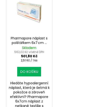
č
u
j
e
m
e
Pharmapore náplast s
polštářkem 6x7 cm –
sterilní krytí ran
Skladem
562,02 Kč včetně DPH
501,80 Kč
Měrná
2,51 Kč / 1 ks
cena:
DO KOŠÍKU
Hledáte hypoalergenní
náplast, která je šetrná k
pokožce a zároveň
efektivní? Pharmapore
6x7cm náplast z
netkané textilie s