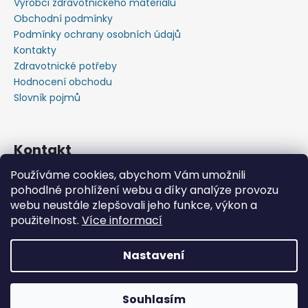
Výrobci zdravotnického materiálu
Obchodní podmínky
Podmínky ochrany osobních údajů
Kontakty
Zdravotnické potřeby
Hodnocení obchodu
Slovník pojmů
Kontakt
Používáme cookies, abychom Vám umožnili
+420603583759 ,+420734720049
pohodlné prohlížení webu a díky analýze provozu
https://www.facebook.com/profile.php?id=615793934
webu neustále zlepšovali jeho funkce, výkon a
37445
použitelnost.
Více informací
https://www.youtube.com/@michalverner7685
Nastavení
Vytvořil Shoptet
📦 Minimální objednávka již od 600 Kč bez DPH • Rychlý
Copyright 2026
Zdravotnický Materiál - Velkoobchod
nákup zdravotnického materiálu na jednom místě.
Souhlasím
s.r.o.
. Všechna práva vyhrazena.