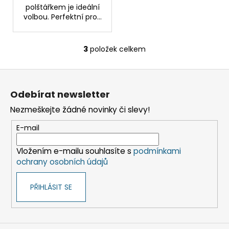
polštářkem je ideální
volbou. Perfektní pro...
3
položek celkem
O
v
Z
l
á
á
Odebírat newsletter
d
p
a
Nezmeškejte žádné novinky či slevy!
a
c
t
E-mail
í
í
p
Vložením e-mailu souhlasíte s
podmínkami
r
ochrany osobních údajů
v
k
PŘIHLÁSIT SE
y
v
ý
p